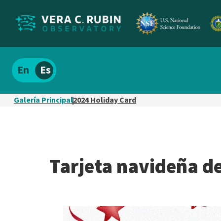
Localizar
Español
el
contenido
Galería Principal
2024 Holiday Card
del
sitio
Tarjeta navideña d