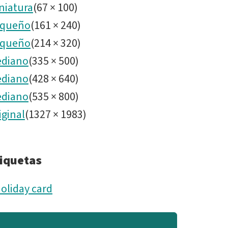
niatura
(
67
×
100
)
queño
(
161
×
240
)
queño
(
214
×
320
)
diano
(
335
×
500
)
diano
(
428
×
640
)
diano
(
535
×
800
)
iginal
(
1327
×
1983
)
iquetas
oliday card