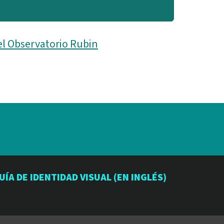
el Observatorio Rubin
io
orio
atorio
UÍA DE IDENTIDAD VISUAL (EN INGLÉS)