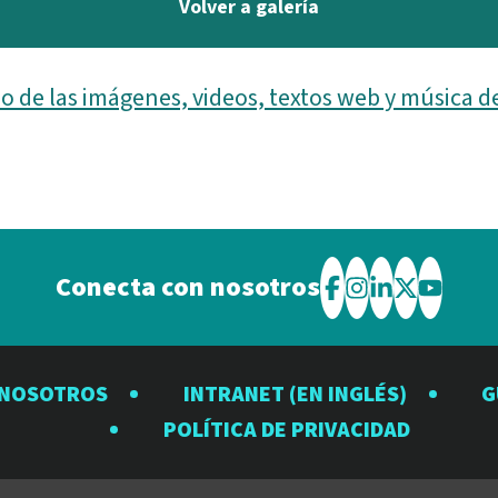
Volver a galería
o de las imágenes, videos, textos web y música d
Conecta con nosotros
Visite
Visite
Visite
Visite
Visite
el
el
el
el
el
Observatorio
Observatorio
Observator
Observat
Observ
 NOSOTROS
INTRANET (EN INGLÉS)
G
Rubin
Rubin
Rubin
Rubin
Rubin
POLÍTICA DE PRIVACIDAD
en
en
en
en
en