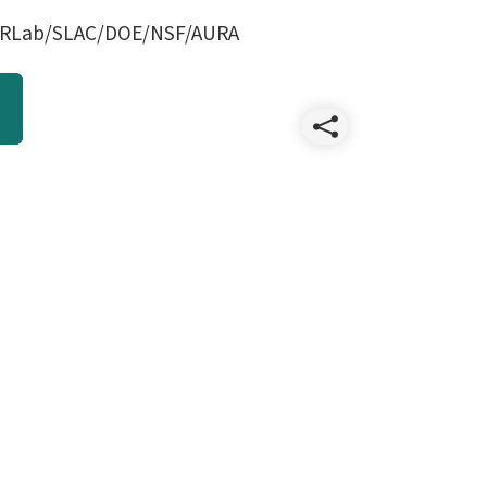
OIRLab/SLAC/DOE/NSF/AURA
Compart
Holiday-
Card-
2024-
ES.png