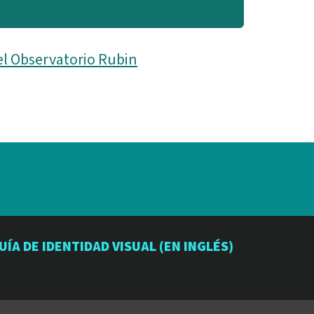
el Observatorio Rubin
io
orio
atorio
UÍA DE IDENTIDAD VISUAL (EN INGLÉS)
be