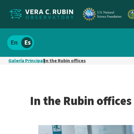
Localizar
Español
el
contenido
Galería Principal
In the Rubin offices
del
sitio
In the Rubin offices