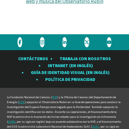
web y música del Observatorio Rubin
Visite
Visite
Visite
Visite
Visite
el
el
el
el
el
CONTÁCTENOS
TRABAJA CON NOSOTROS
Observatorio
Observatorio
Observatorio
Observatorio
Observat
INTRANET (EN INGLÉS)
Rubin
Rubin
Rubin
Rubin
Rubin
GUÍA DE IDENTIDAD VISUAL (EN INGLÉS)
en
en
en
en
en
POLÍTICA DE PRIVACIDAD
Facebook
Instagram
LinkedIn
Twitter
YouTube
La Fundación Nacional de Ciencias (
NSF
) y la Oficina de Ciencias del Departamento de
Energía (
DOE
) apoyarán al Observatorio Rubin en su fase de operaciones para conducir la
Investigación del Espacio-Tiempo como Legado para la Posteridad. También apoyarán la
investigación científica con los datos. Durante sus operaciones, el financiamiento de la
NSF lo administra la Asociación de Universidades para la Investigación en Astronomía
(
AURA
, por su sigla en inglés) bajo un acuerdo colaborativo con la NSF, y el financiamiento
del DOE lo administra Laboratorio Nacional de Aceleradores SLAC (
SLAC
, por su sigla en