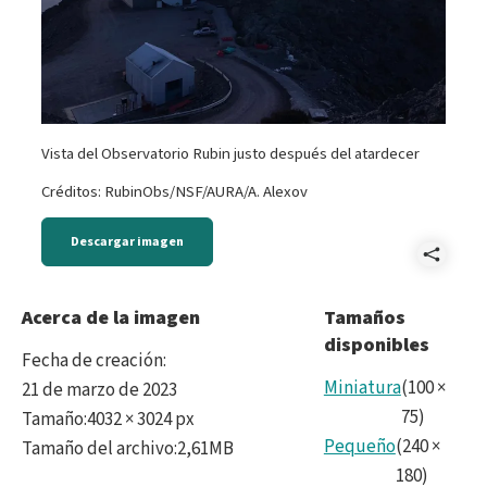
Vista del Observatorio Rubin justo después del atardecer
Créditos: RubinObs/NSF/AURA/A. Alexov
Descargar imagen
Comp
Rubi
Acerca de la imagen
Tamaños
disponibles
Fecha de creación
:
Miniatura
(
100
×
21 de marzo de 2023
75
)
Tamaño
:
4032 × 3024 px
Pequeño
(
240
×
Tamaño del archivo
:
2,61MB
180
)