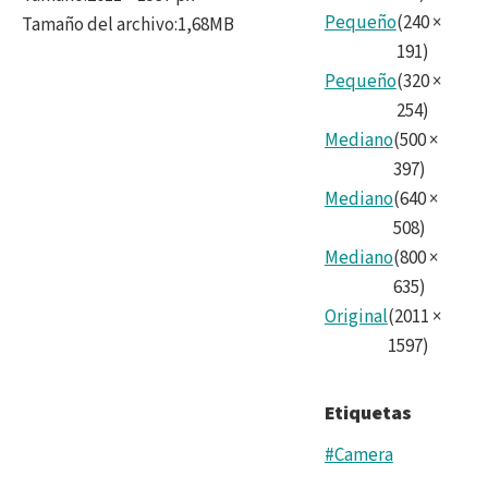
Pequeño
(
240
×
Tamaño del archivo
:
1,68MB
191
)
Pequeño
(
320
×
254
)
Mediano
(
500
×
397
)
Mediano
(
640
×
508
)
Mediano
(
800
×
635
)
Original
(
2011
×
1597
)
Etiquetas
#Camera