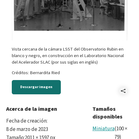
Vista cercana de la cámara LSST del Observatorio Rubin en
blanco y negro, en construcción en el Laboratorio Nacional
del Acelerador SLAC (por sus siglas en inglés)
Créditos: Bernardita Ried
Descargar imagen
Comp
BWC
Acerca de la imagen
Tamaños
disponibles
Fecha de creación
:
Miniatura
(
100
×
8 de marzo de 2023
79
)
Tamaño
:
2011 × 1597 px