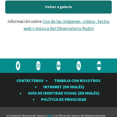
Volver a galería
Información sobre
Uso de las imágenes, videos, textos
web y música del Observatorio Rubin
Visite
Visite
Visite
Visite
Visite
el
el
el
el
el
CONTÁCTENOS
TRABAJA CON NOSOTROS
Observatorio
Observatorio
Observatorio
Observatorio
Observat
INTRANET (EN INGLÉS)
Rubin
Rubin
Rubin
Rubin
Rubin
GUÍA DE IDENTIDAD VISUAL (EN INGLÉS)
en
en
en
en
en
POLÍTICA DE PRIVACIDAD
Facebook
Instagram
LinkedIn
Twitter
YouTube
La Fundación Nacional de Ciencias (
NSF
) y la Oficina de Ciencias del Departamento de