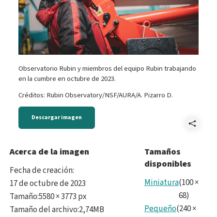
Observatorio Rubin y miembros del equipo Rubin trabajando
en la cumbre en octubre de 2023.
Créditos: Rubin Observatory/NSF/AURA/A. Pizarro D.
Descargar imagen
Comp
Reve
Acerca de la imagen
Tamaños
disponibles
Rubi
Fecha de creación
:
No8.
Miniatura
(
100
×
17 de octubre de 2023
68
)
Tamaño
:
5580 × 3773 px
Pequeño
(
240
×
Tamaño del archivo
:
2,74MB