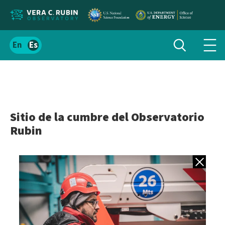
Localizar
Alternar
Español
Alte
búsqueda
el
men
contenido
de
del
nav
sitio
Sitio de la cumbre del Observatorio
Rubin
Volver a gale