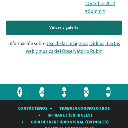
#October 2023
#Summit
Volver a galería
Información sobre
Uso de las imágenes, videos, textos
web y música del Observatorio Rubin
Visite
Visite
Visite
Visite
Visite
el
el
el
el
el
CONTÁCTENOS
TRABAJA CON NOSOTROS
Observatorio
Observatorio
Observatorio
Observatorio
Observat
INTRANET (EN INGLÉS)
Rubin
Rubin
Rubin
Rubin
Rubin
GUÍA DE IDENTIDAD VISUAL (EN INGLÉS)
en
en
en
en
en