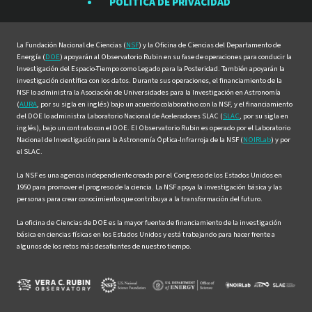
POLÍTICA DE PRIVACIDAD
Facebook
Instagram
LinkedIn
Twitter
YouTube
La Fundación Nacional de Ciencias (
NSF
) y la Oficina de Ciencias del Departamento de
Energía (
DOE
) apoyarán al Observatorio Rubin en su fase de operaciones para conducir la
Investigación del Espacio-Tiempo como Legado para la Posteridad. También apoyarán la
investigación científica con los datos. Durante sus operaciones, el financiamiento de la
NSF lo administra la Asociación de Universidades para la Investigación en Astronomía
(
AURA
, por su sigla en inglés) bajo un acuerdo colaborativo con la NSF, y el financiamiento
del DOE lo administra Laboratorio Nacional de Aceleradores SLAC (
SLAC
, por su sigla en
inglés), bajo un contrato con el DOE. El Observatorio Rubin es operado por el Laboratorio
Nacional de Investigación para la Astronomía Óptica-Infrarroja de la NSF (
NOIRLab
) y por
el SLAC.
La NSF es una agencia independiente creada por el Congreso de los Estados Unidos en
1950 para promover el progreso de la ciencia. La NSF apoya la investigación básica y las
personas para crear conocimiento que contribuya a la transformación del futuro.
La oficina de Ciencias de DOE es la mayor fuente de financiamiento de la investigación
básica en ciencias físicas en los Estados Unidos y está trabajando para hacer frente a
algunos de los retos más desafiantes de nuestro tiempo.