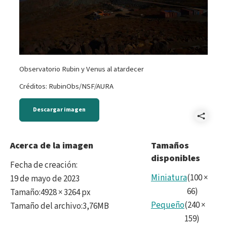
Observatorio Rubin y Venus al atardecer
Créditos: RubinObs/NSF/AURA
Descargar imagen
Comp
Sum
Acerca de la imagen
Tamaños
disponibles
Fecha de creación
:
Miniatura
(
100
×
19 de mayo de 2023
66
)
Tamaño
:
4928 × 3264 px
Pequeño
(
240
×
Tamaño del archivo
:
3,76MB
159
)