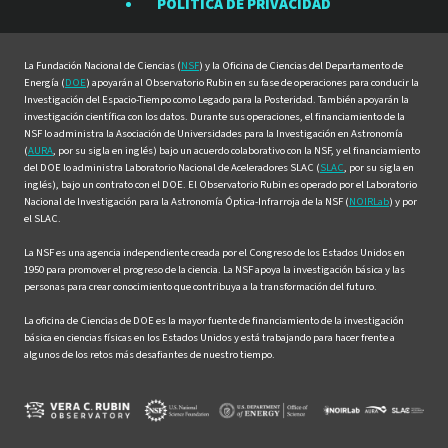
POLÍTICA DE PRIVACIDAD
Facebook
Instagram
LinkedIn
Twitter
YouTube
La Fundación Nacional de Ciencias (
NSF
) y la Oficina de Ciencias del Departamento de
Energía (
DOE
) apoyarán al Observatorio Rubin en su fase de operaciones para conducir la
Investigación del Espacio-Tiempo como Legado para la Posteridad. También apoyarán la
investigación científica con los datos. Durante sus operaciones, el financiamiento de la
NSF lo administra la Asociación de Universidades para la Investigación en Astronomía
(
AURA
, por su sigla en inglés) bajo un acuerdo colaborativo con la NSF, y el financiamiento
del DOE lo administra Laboratorio Nacional de Aceleradores SLAC (
SLAC
, por su sigla en
inglés), bajo un contrato con el DOE. El Observatorio Rubin es operado por el Laboratorio
Nacional de Investigación para la Astronomía Óptica-Infrarroja de la NSF (
NOIRLab
) y por
el SLAC.
La NSF es una agencia independiente creada por el Congreso de los Estados Unidos en
1950 para promover el progreso de la ciencia. La NSF apoya la investigación básica y las
personas para crear conocimiento que contribuya a la transformación del futuro.
La oficina de Ciencias de DOE es la mayor fuente de financiamiento de la investigación
básica en ciencias físicas en los Estados Unidos y está trabajando para hacer frente a
algunos de los retos más desafiantes de nuestro tiempo.