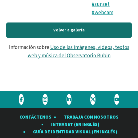
#sunset
#webcam
Volver a galería
Información sobre
Uso de las imágenes, videos, textos
web y música del Observatorio Rubin
Visite
Visite
Visite
Visite
Visite
el
el
el
el
el
CONTÁCTENOS
TRABAJA CON NOSOTROS
Observatorio
Observatorio
Observatorio
Observatorio
Observat
INTRANET (EN INGLÉS)
Rubin
Rubin
Rubin
Rubin
Rubin
GUÍA DE IDENTIDAD VISUAL (EN INGLÉS)
en
en
en
en
en