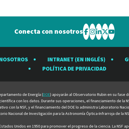
Conecta con nosotros
Visite
Visite
Visite
Visite
Visite
el
el
el
el
el
Observatorio
Observatorio
Observator
Observat
Observ
 NOSOTROS
INTRANET (EN INGLÉS)
G
Rubin
Rubin
Rubin
Rubin
Rubin
POLÍTICA DE PRIVACIDAD
en
en
en
en
en
Facebook
Instagram
LinkedIn
Twitter
YouTu
 Departamento de Energía (
DOE
) apoyarán al Observatorio Rubin en su fase 
entífica con los datos. Durante sus operaciones, el financiamiento de la NS
rativo con la NSF, y el financiamiento del DOE lo administra Laboratorio Nac
rio Nacional de Investigación para la Astronomía Óptica-Infrarroja de la NS
stados Unidos en 1950 para promover el progreso de la ciencia. La NSF apo