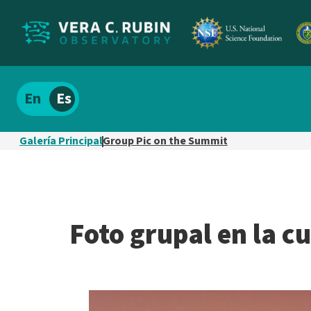
Localizar
Español
el
contenido
Galería Principal
Group Pic on the Summit
del
sitio
Foto grupal en la 