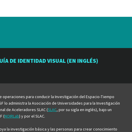
io
orio
atorio
UÍA DE IDENTIDAD VISUAL (EN INGLÉS)
be
de operaciones para conducir la Investigación del Espacio-Tiempo
F lo administra la Asociación de Universidades para la Investigación
ional de Aceleradores SLAC (
SLAC
, por su sigla en inglés), bajo un
F (
NOIRLab
) y por el SLAC.
ya la investigación básica y las personas para crear conocimiento