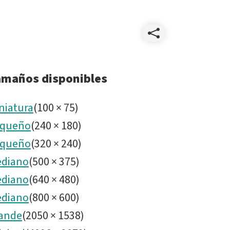
Compart
SunsetG
amaños disponibles
niatura
(
100
×
75
)
queño
(
240
×
180
)
queño
(
320
×
240
)
diano
(
500
×
375
)
diano
(
640
×
480
)
diano
(
800
×
600
)
ande
(
2050
×
1538
)