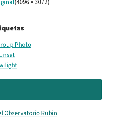
iginal
(
4096
×
3072
)
iquetas
roup Photo
unset
wilight
el Observatorio Rubin