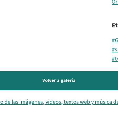
Or
Et
#G
#s
#t
Volver a galería
o de las imágenes, videos, textos web y música d