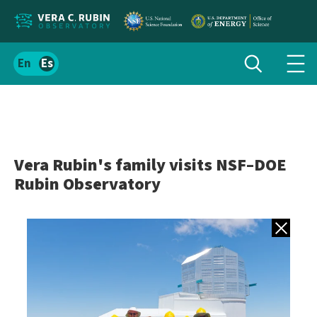
Localizar
Alternar
Español
Alte
búsqueda
el
men
contenido
de
del
nav
sitio
Vera Rubin's family visits NSF–DOE
Rubin Observatory
Volver a gale