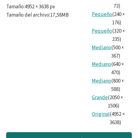
73
)
Tamaño
:
4952 × 3638 px
Pequeño
(
240
×
Tamaño del archivo
:
17,58MB
176
)
Pequeño
(
320
×
235
)
Mediano
(
500
×
367
)
Mediano
(
640
×
470
)
Mediano
(
800
×
588
)
Grande
(
2050
×
1506
)
Original
(
4952
×
3638
)