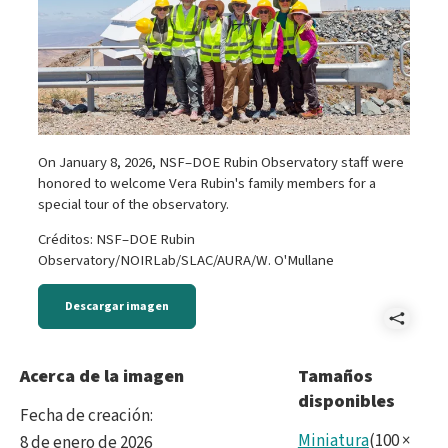
On January 8, 2026, NSF–DOE Rubin Observatory staff were
honored to welcome Vera Rubin's family members for a
special tour of the observatory.
Créditos: NSF–DOE Rubin
Observatory/NOIRLab/SLAC/AURA/W. O'Mullane
Descargar imagen
Comp
P107
Acerca de la imagen
Tamaños
disponibles
Fecha de creación
:
Miniatura
(
100
×
8 de enero de 2026