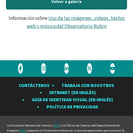
Volver a galería
Información sobre
Uso de las imágenes, videos, textos
web y música del Observatorio Rubin
Visite
Visite
Visite
Visite
Visite
el
el
el
el
el
CONTÁCTENOS
TRABAJA CON NOSOTROS
Observatorio
Observatorio
Observatorio
Observatorio
Observat
INTRANET (EN INGLÉS)
Rubin
Rubin
Rubin
Rubin
Rubin
GUÍA DE IDENTIDAD VISUAL (EN INGLÉS)
en
en
en
en
en
POLÍTICA DE PRIVACIDAD
Facebook
Instagram
LinkedIn
Twitter
YouTube
La Fundación Nacional de Ciencias (
NSF
) y la Oficina de Ciencias del Departamento de
Energía (
DOE
) apoyarán al Observatorio Rubin en su fase de operaciones para conducir la