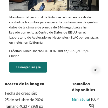
Miembros del personal de Rubin se reúnen en la sala de
control de la cumbre para esperar la confirmación de que los
datos de la cámara de prueba de 144 megapíxeles han
llegado con éxito al Centro de Datos de EE.UU. en el
Laboratorio de Aceleradores Nacionales (SLAC por sus siglas
en inglés) en California.
Créditos: RubinObs/NSF/DOE/NOIRLab/SLAC/AURA/C.
Chirino
Descargar imagen
Comp
Cont
Acerca de la imagen
Tamaños
disponibles
Fecha de creación
:
Miniatura
(
100
×
25 de octubre de 2024
56
)
Tamaño
:
4032 × 2268 px