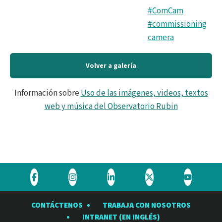
#ComCam
#commissioning
camera
Volver a galería
Información sobre
Uso de las imágenes, videos, textos
web y música del Observatorio Rubin
Visite
Visite
Visite
Visite
Visite
el
el
el
el
el
CONTÁCTENOS
TRABAJA CON NOSOTROS
Observatorio
Observatorio
Observatorio
Observatorio
Observat
INTRANET (EN INGLÉS)