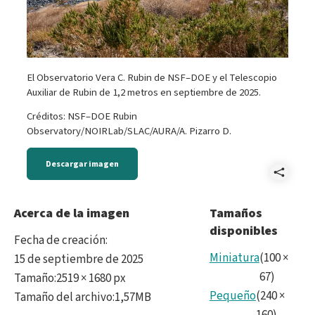
El Observatorio Vera C. Rubin de NSF–DOE y el Telescopio
Auxiliar de Rubin de 1,2 metros en septiembre de 2025.
Créditos: NSF–DOE Rubin
Observatory/NOIRLab/SLAC/AURA/A. Pizarro D.
Descargar imagen
Comp
Reve
Acerca de la imagen
Tamaños
disponibles
Rubi
Fecha de creación
:
Sept
Miniatura
(
100
×
15 de septiembre de 2025
67
)
Tamaño
:
2519 × 1680 px
2025
Pequeño
(
240
×
Tamaño del archivo
:
1,57MB
No37