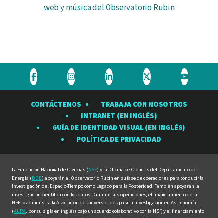
web y música del Observatorio Rubin
Visite
Visite
Visite
Visite
Visite
el
el
el
el
el
CONTÁCTENOS
TRABAJA CON NOSOTROS
Observatorio
Observatorio
Observatorio
Observatorio
Observat
INTRANET (EN INGLÉS)
Rubin
Rubin
Rubin
Rubin
Rubin
GUÍA DE IDENTIDAD VISUAL (EN INGLÉS)
en
en
en
en
en
POLÍTICA DE PRIVACIDAD
Facebook
Instagram
LinkedIn
Twitter
YouTube
La Fundación Nacional de Ciencias (
NSF
) y la Oficina de Ciencias del Departamento de
Energía (
DOE
) apoyarán al Observatorio Rubin en su fase de operaciones para conducir la
Investigación del Espacio-Tiempo como Legado para la Posteridad. También apoyarán la
investigación científica con los datos. Durante sus operaciones, el financiamiento de la
NSF lo administra la Asociación de Universidades para la Investigación en Astronomía
(
AURA
, por su sigla en inglés) bajo un acuerdo colaborativo con la NSF, y el financiamiento