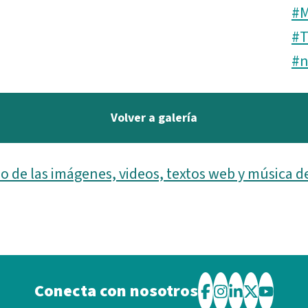
#M
#T
#n
Volver a galería
o de las imágenes, videos, textos web y música d
Conecta con nosotros
Visite
Visite
Visite
Visite
Visite