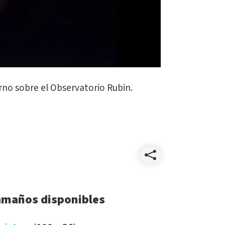
urno sobre el Observatorio Rubin.
Compart
Still_Ni
amaños disponibles