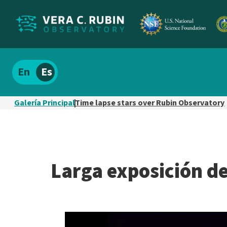
Localizar
Español
el
contenido
Galería Principal
Time lapse stars over Rubin Observatory
del
sitio
Larga exposición de