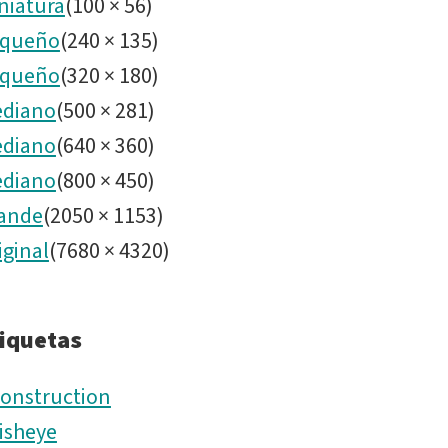
niatura
(
100
×
56
)
queño
(
240
×
135
)
queño
(
320
×
180
)
diano
(
500
×
281
)
diano
(
640
×
360
)
diano
(
800
×
450
)
ande
(
2050
×
1153
)
iginal
(
7680
×
4320
)
iquetas
onstruction
isheye