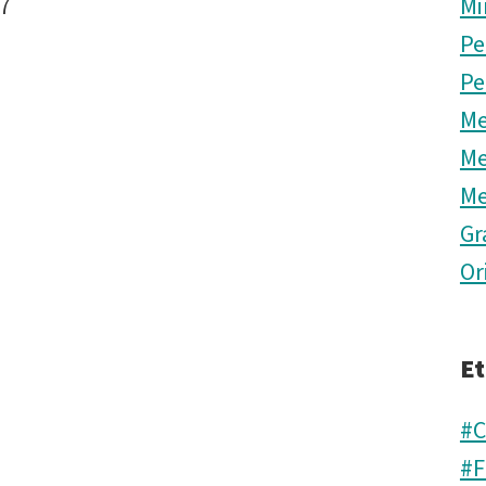
17
Mi
Pe
Pe
Me
Me
Me
Gr
Or
Et
#C
#F