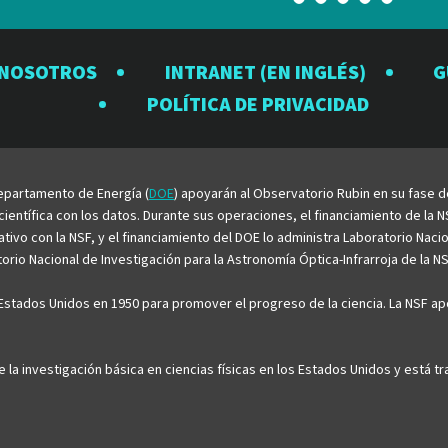
el
el
el
el
el
Observatorio
Observatorio
Observator
Observat
Observ
 NOSOTROS
INTRANET (EN INGLÉS)
G
Rubin
Rubin
Rubin
Rubin
Rubin
POLÍTICA DE PRIVACIDAD
en
en
en
en
en
Facebook
Instagram
LinkedIn
Twitter
YouTu
 Departamento de Energía (
DOE
) apoyarán al Observatorio Rubin en su fase 
entífica con los datos. Durante sus operaciones, el financiamiento de la NS
rativo con la NSF, y el financiamiento del DOE lo administra Laboratorio Nac
rio Nacional de Investigación para la Astronomía Óptica-Infrarroja de la NS
stados Unidos en 1950 para promover el progreso de la ciencia. La NSF apo
e la investigación básica en ciencias físicas en los Estados Unidos y está 