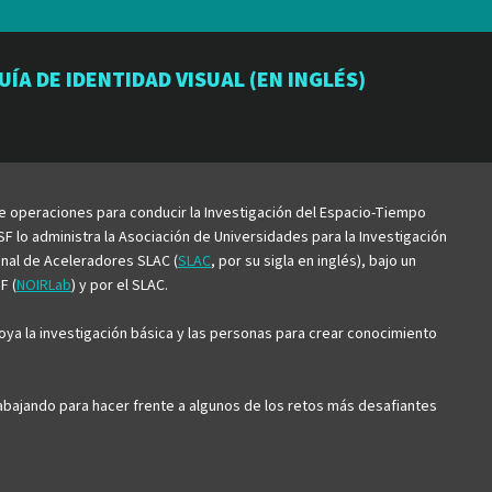
io
orio
atorio
UÍA DE IDENTIDAD VISUAL (EN INGLÉS)
be
de operaciones para conducir la Investigación del Espacio-Tiempo
F lo administra la Asociación de Universidades para la Investigación
ional de Aceleradores SLAC (
SLAC
, por su sigla en inglés), bajo un
F (
NOIRLab
) y por el SLAC.
ya la investigación básica y las personas para crear conocimiento
trabajando para hacer frente a algunos de los retos más desafiantes