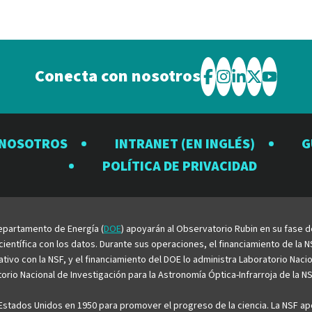
Conecta con nosotros
Visite
Visite
Visite
Visite
Visite
el
el
el
el
el
Observatorio
Observatorio
Observator
Observat
Observ
 NOSOTROS
INTRANET (EN INGLÉS)
G
Rubin
Rubin
Rubin
Rubin
Rubin
POLÍTICA DE PRIVACIDAD
en
en
en
en
en
Facebook
Instagram
LinkedIn
Twitter
YouTu
 Departamento de Energía (
DOE
) apoyarán al Observatorio Rubin en su fase 
entífica con los datos. Durante sus operaciones, el financiamiento de la NS
rativo con la NSF, y el financiamiento del DOE lo administra Laboratorio Nac
rio Nacional de Investigación para la Astronomía Óptica-Infrarroja de la NS
stados Unidos en 1950 para promover el progreso de la ciencia. La NSF apo