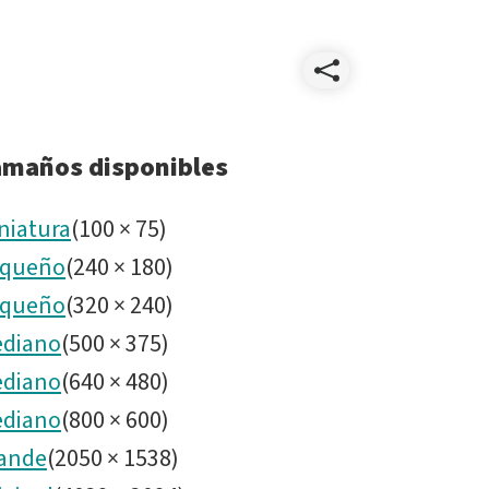
Compart
SummerS
amaños disponibles
niatura
(
100
×
75
)
queño
(
240
×
180
)
queño
(
320
×
240
)
diano
(
500
×
375
)
diano
(
640
×
480
)
diano
(
800
×
600
)
ande
(
2050
×
1538
)