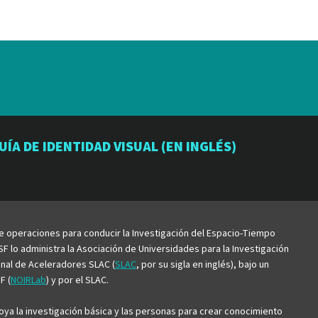
io
orio
atorio
UÍA DE IDENTIDAD VISUAL (EN INGLÉS)
be
de operaciones para conducir la Investigación del Espacio-Tiempo
F lo administra la Asociación de Universidades para la Investigación
ional de Aceleradores SLAC (
SLAC
, por su sigla en inglés), bajo un
F (
NOIRLab
) y por el SLAC.
ya la investigación básica y las personas para crear conocimiento