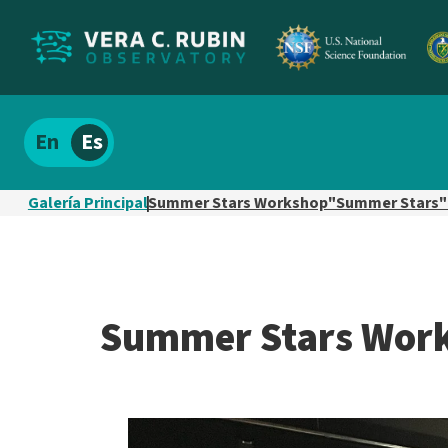
Localizar
Español
el
contenido
Galería Principal
Summer Stars Workshop"Summer Stars"
del
sitio
Summer Stars Work