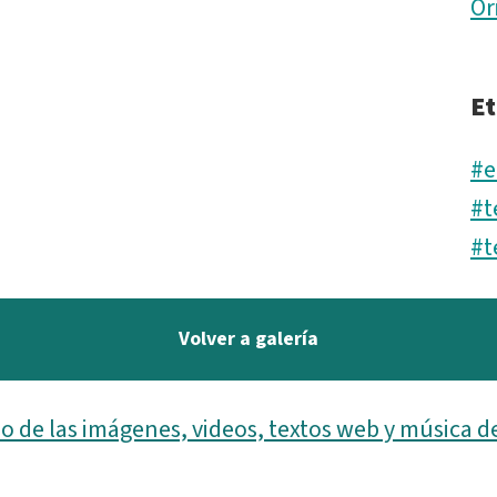
Or
Et
#e
#t
#t
Volver a galería
o de las imágenes, videos, textos web y música d