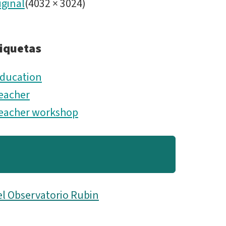
iginal
(
4032
×
3024
)
iquetas
ducation
eacher
eacher workshop
el Observatorio Rubin