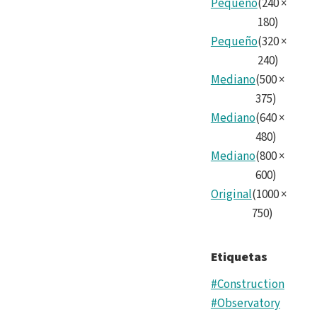
Pequeño
(
240
×
180
)
Pequeño
(
320
×
240
)
Mediano
(
500
×
375
)
Mediano
(
640
×
480
)
Mediano
(
800
×
600
)
Original
(
1000
×
750
)
Etiquetas
#Construction
#Observatory