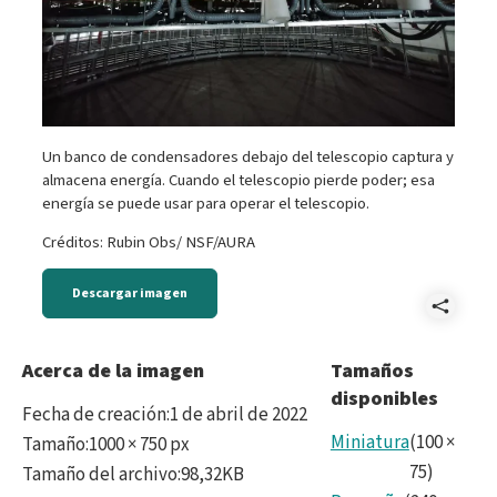
Un banco de condensadores debajo del telescopio captura y
almacena energía. Cuando el telescopio pierde poder; esa
energía se puede usar para operar el telescopio.
Créditos: Rubin Obs/ NSF/AURA
Descargar imagen
Comp
Capa
Acerca de la imagen
Tamaños
disponibles
Fecha de creación
:
1 de abril de 2022
Miniatura
(
100
×
Tamaño
:
1000 × 750 px
75
)
Tamaño del archivo
:
98,32KB