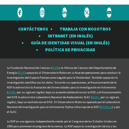
Visite
Visite
Visite
Visite
Visite
el
el
el
el
el
CONTÁCTENOS
TRABAJA CON NOSOTROS
Observatorio
Observatorio
Observatorio
Observatorio
Observat
INTRANET (EN INGLÉS)
Rubin
Rubin
Rubin
Rubin
Rubin
GUÍA DE IDENTIDAD VISUAL (EN INGLÉS)
en
en
en
en
en
POLÍTICA DE PRIVACIDAD
Facebook
Instagram
LinkedIn
Twitter
YouTube
La Fundación Nacional de Ciencias (
NSF
) y la Oficina de Ciencias del Departamento de
Energía (
DOE
) apoyarán al Observatorio Rubin en su fase de operaciones para conducir la
Investigación del Espacio-Tiempo como Legado para la Posteridad. También apoyarán la
investigación científica con los datos. Durante sus operaciones, el financiamiento de la
NSF lo administra la Asociación de Universidades para la Investigación en Astronomía
(
AURA
, por su sigla en inglés) bajo un acuerdo colaborativo con la NSF, y el financiamiento
del DOE lo administra Laboratorio Nacional de Aceleradores SLAC (
SLAC
, por su sigla en
inglés), bajo un contrato con el DOE. El Observatorio Rubin es operado por el Laboratorio
Nacional de Investigación para la Astronomía Óptica-Infrarroja de la NSF (
NOIRLab
) y por
el SLAC.
La NSF es una agencia independiente creada por el Congreso de los Estados Unidos en
1950 para promover el progreso de la ciencia. La NSF apoya la investigación básica y las