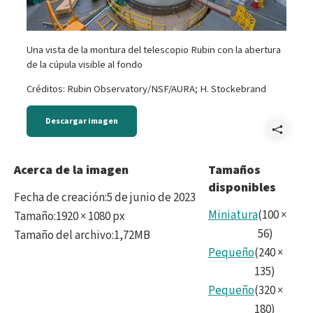
Una vista de la montura del telescopio Rubin con la abertura
de la cúpula visible al fondo
Créditos: Rubin Observatory/NSF/AURA; H. Stockebrand
Descargar imagen
Comp
Tele
Acerca de la imagen
Tamaños
disponibles
Fecha de creación
:
5 de junio de 2023
Miniatura
(
100
×
Tamaño
:
1920 × 1080 px
56
)
Tamaño del archivo
:
1,72MB
Pequeño
(
240
×
135
)
Pequeño
(
320
×
180
)