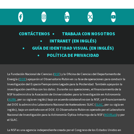
Visite
Visite
Visite
Visite
Visite
el
el
el
el
el
CONTÁCTENOS
TRABAJA CON NOSOTROS
Observatorio
Observatorio
Observatorio
Observatorio
Observat
INTRANET (EN INGLÉS)
Rubin
Rubin
Rubin
Rubin
Rubin
GUÍA DE IDENTIDAD VISUAL (EN INGLÉS)
en
en
en
en
en
POLÍTICA DE PRIVACIDAD
Facebook
Instagram
LinkedIn
Twitter
YouTube
La Fundación Nacional de Ciencias (
NSF
) y la Oficina de Ciencias del Departamento de
Energía (
DOE
) apoyarán al Observatorio Rubin en su fase de operaciones para conducir la
Investigación del Espacio-Tiempo como Legado para la Posteridad. También apoyarán la
investigación científica con los datos. Durante sus operaciones, el financiamiento de la
NSF lo administra la Asociación de Universidades para la Investigación en Astronomía
(
AURA
, por su sigla en inglés) bajo un acuerdo colaborativo con la NSF, y el financiamiento
del DOE lo administra Laboratorio Nacional de Aceleradores SLAC (
SLAC
, por su sigla en
inglés), bajo un contrato con el DOE. El Observatorio Rubin es operado por el Laboratorio
Nacional de Investigación para la Astronomía Óptica-Infrarroja de la NSF (
NOIRLab
) y por
el SLAC.
La NSF es una agencia independiente creada por el Congreso de los Estados Unidos en