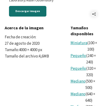
Laboratory/Rubin Observatory
Descargar imagen
Comp
Vera
Acerca de la imagen
Tamaños
disponibles
C.
Fecha de creación
:
Rubi
Miniatura
(
100
×
27 de agosto de 2020
100
)
Tamaño
:
4000 × 4000 px
Obse
Pequeño
(
240
×
Tamaño del archivo
:
4,6MB
LSS
240
)
Pequeño
(
320
×
Cam
320
)
Foca
Mediano
(
500
×
Plan
500
)
Mediano
(
640
×
Buil
640
)
164.