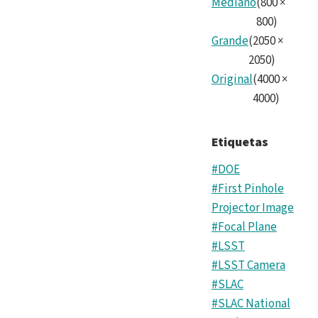
Mediano
(
800
×
800
)
Grande
(
2050
×
2050
)
Original
(
4000
×
4000
)
Etiquetas
#DOE
#First Pinhole
Projector Image
#Focal Plane
#LSST
#LSST Camera
#SLAC
#SLAC National