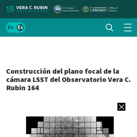
Localizar
Alternar
Español
Alte
búsqueda
el
men
contenido
de
del
nav
sitio
Construcción del plano focal de la
cámara LSST del Observatorio Vera C.
Rubin 164
Volver a gale