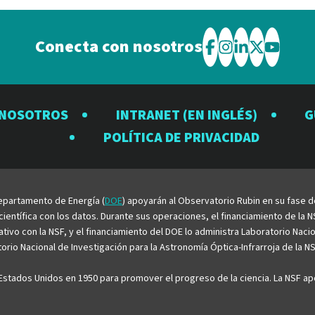
Conecta con nosotros
Visite
Visite
Visite
Visite
Visite
el
el
el
el
el
Observatorio
Observatorio
Observator
Observat
Observ
 NOSOTROS
INTRANET (EN INGLÉS)
G
Rubin
Rubin
Rubin
Rubin
Rubin
POLÍTICA DE PRIVACIDAD
en
en
en
en
en
Facebook
Instagram
LinkedIn
Twitter
YouTu
 Departamento de Energía (
DOE
) apoyarán al Observatorio Rubin en su fase 
entífica con los datos. Durante sus operaciones, el financiamiento de la NS
rativo con la NSF, y el financiamiento del DOE lo administra Laboratorio Nac
rio Nacional de Investigación para la Astronomía Óptica-Infrarroja de la NS
stados Unidos en 1950 para promover el progreso de la ciencia. La NSF apo