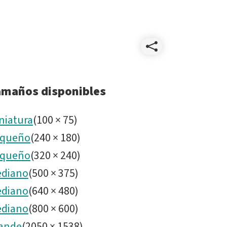
Compart
P103399
amaños disponibles
niatura
(
100
×
75
)
queño
(
240
×
180
)
queño
(
320
×
240
)
diano
(
500
×
375
)
diano
(
640
×
480
)
diano
(
800
×
600
)
ande
(
2050
×
1538
)