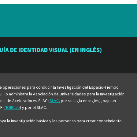
io
orio
atorio
UÍA DE IDENTIDAD VISUAL (EN INGLÉS)
be
de operaciones para conducir la Investigación del Espacio-Tiempo
F lo administra la Asociación de Universidades para la Investigación
ional de Aceleradores SLAC (
SLAC
, por su sigla en inglés), bajo un
F (
NOIRLab
) y por el SLAC.
ya la investigación básica y las personas para crear conocimiento