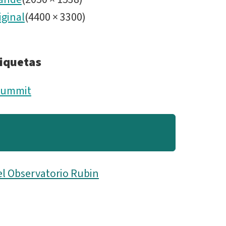
iginal
(
4400
×
3300
)
iquetas
Summit
el Observatorio Rubin