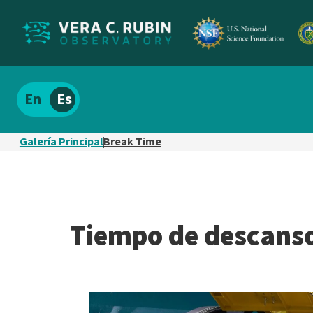
Localizar
Español
el
contenido
Galería Principal
Break Time
del
sitio
Tiempo de descans