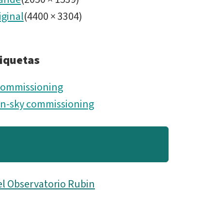
iginal
(
4400
×
3304
)
iquetas
ommissioning
n-sky commissioning
el Observatorio Rubin