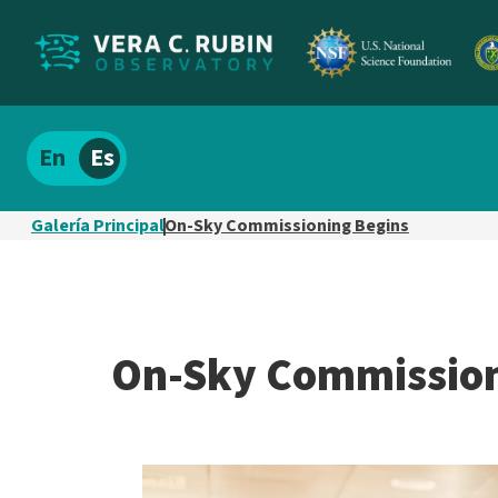
Localizar
Español
el
contenido
Galería Principal
On-Sky Commissioning Begins
del
sitio
On-Sky Commission