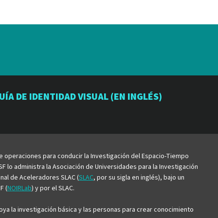
io
orio
atorio
UÍA DE IDENTIDAD VISUAL (EN INGLÉS)
be
de operaciones para conducir la Investigación del Espacio-Tiempo
F lo administra la Asociación de Universidades para la Investigación
ional de Aceleradores SLAC (
SLAC
, por su sigla en inglés), bajo un
F (
NOIRLab
) y por el SLAC.
ya la investigación básica y las personas para crear conocimiento