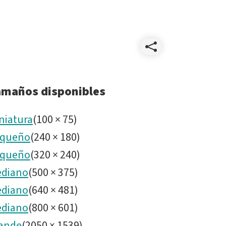
Compart
P109048
amaños disponibles
first-
niatura
(
100
×
75
)
queño
(
240
×
180
)
photon-
queño
(
320
×
240
)
yousuke
diano
(
500
×
375
)
diano
(
640
×
481
)
diano
(
800
×
601
)
ande
(
2050
×
1539
)