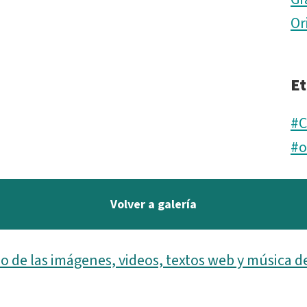
Or
Et
#C
#o
Volver a galería
o de las imágenes, videos, textos web y música d