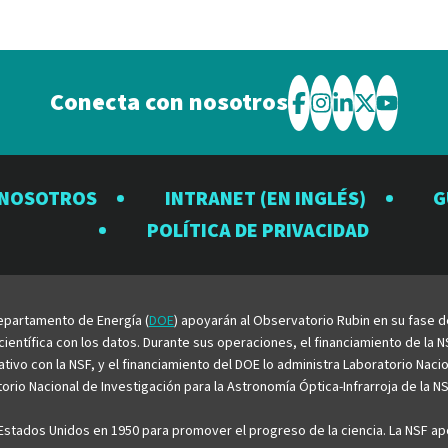
Conecta con nosotros
Visite
Visite
Visite
Visite
Visite
el
el
el
el
el
Observatorio
Observatorio
Observator
Observat
Observ
 NOSOTROS
INTRANET (EN INGLÉS)
G
Rubin
Rubin
Rubin
Rubin
Rubin
POLÍTICA DE PRIVACIDAD
en
en
en
en
en
Facebook
Instagram
LinkedIn
Twitter
YouTu
 Departamento de Energía (
DOE
) apoyarán al Observatorio Rubin en su fase 
entífica con los datos. Durante sus operaciones, el financiamiento de la NS
rativo con la NSF, y el financiamiento del DOE lo administra Laboratorio Nac
rio Nacional de Investigación para la Astronomía Óptica-Infrarroja de la NS
stados Unidos en 1950 para promover el progreso de la ciencia. La NSF apo