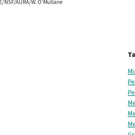
E/NSF/AURA/W. O'Mullane
T
Mi
Pe
Pe
Me
Me
Me
Gr