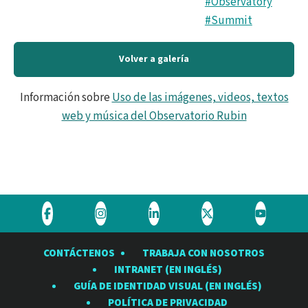
#Observatory
#Summit
Volver a galería
Información sobre
Uso de las imágenes, videos, textos
web y música del Observatorio Rubin
Visite
Visite
Visite
Visite
Visite
el
el
el
el
el
CONTÁCTENOS
TRABAJA CON NOSOTROS
Observatorio
Observatorio
Observatorio
Observatorio
Observat
INTRANET (EN INGLÉS)
Rubin
Rubin
Rubin
Rubin
Rubin
GUÍA DE IDENTIDAD VISUAL (EN INGLÉS)
en
en
en
en
en
POLÍTICA DE PRIVACIDAD