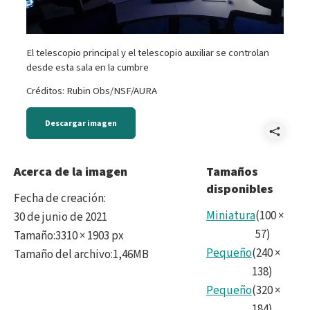
El telescopio principal y el telescopio auxiliar se controlan
desde esta sala en la cumbre
Créditos: Rubin Obs/NSF/AURA
Descargar imagen
Comp
Cont
Acerca de la imagen
Tamaños
disponibles
Fecha de creación
:
Miniatura
(
100
×
30 de junio de 2021
57
)
Tamaño
:
3310 × 1903 px
Pequeño
(
240
×
Tamaño del archivo
:
1,46MB
138
)
Pequeño
(
320
×
184
)