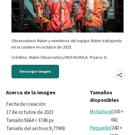
Observatorio Rubin y miembros del equipo Rubin trabajando
en la cumbre en octubre de 2023.
Créditos: Rubin Observatory/NSF/AURA/A. Pizarro D.
Descargar imagen
Comp
Reve
Acerca de la imagen
Tamaños
disponibles
Rubi
Fecha de creación
:
No28
Miniatura
(
100
×
17 de octubre de 2023
66
)
Tamaño
:
5664 × 3748 px
Pequeño
(
240
×
Tamaño del archivo
:
9,77MB