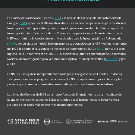
Facebook
Instagram
LinkedIn
Twitter
YouTube
La Fundación Nacional de Ciencias (
NSF
) y la Oficina de Ciencias del Departamento de
Energía (
DOE
) apoyarán al Observatorio Rubin en su fase de operaciones para conducir la
Investigación del Espacio-Tiempo como Legado para la Posteridad. También apoyarán la
investigación científica con los datos. Durante sus operaciones, el financiamiento de la
NSF lo administra la Asociación de Universidades para la Investigación en Astronomía
(
AURA
, por su sigla en inglés) bajo un acuerdo colaborativo con la NSF, y el financiamiento
del DOE lo administra Laboratorio Nacional de Aceleradores SLAC (
SLAC
, por su sigla en
inglés), bajo un contrato con el DOE. El Observatorio Rubin es operado por el Laboratorio
Nacional de Investigación para la Astronomía Óptica-Infrarroja de la NSF (
NOIRLab
) y por
el SLAC.
La NSF es una agencia independiente creada por el Congreso de los Estados Unidos en
1950 para promover el progreso de la ciencia. La NSF apoya la investigación básica y las
personas para crear conocimiento que contribuya a la transformación del futuro.
La oficina de Ciencias de DOE es la mayor fuente de financiamiento de la investigación
básica en ciencias físicas en los Estados Unidos y está trabajando para hacer frente a
algunos de los retos más desafiantes de nuestro tiempo.