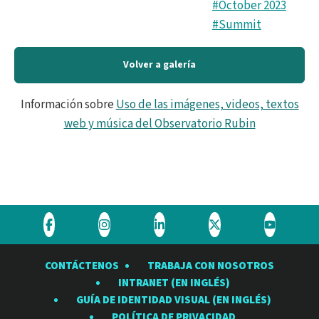
#October 2023
#Summit
Volver a galería
Información sobre
Uso de las imágenes, videos, textos
web y música del Observatorio Rubin
Visite
Visite
Visite
Visite
Visite
el
el
el
el
el
CONTÁCTENOS
TRABAJA CON NOSOTROS
Observatorio
Observatorio
Observatorio
Observatorio
Observat
INTRANET (EN INGLÉS)
Rubin
Rubin
Rubin
Rubin
Rubin
GUÍA DE IDENTIDAD VISUAL (EN INGLÉS)
en
en
en
en
en
POLÍTICA DE PRIVACIDAD