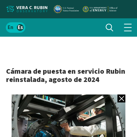
Localizar
Alternar
Español
Alte
búsqueda
el
men
contenido
de
del
nav
sitio
Cámara de puesta en servicio Rubin
reinstalada, agosto de 2024
Volver a gale