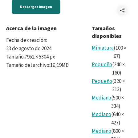
Descargar imagen
Comp
DSC0
Acerca de la imagen
Tamaños
disponibles
Fecha de creación
:
Miniatura
(
100
×
23 de agosto de 2024
67
)
Tamaño
:
7952 × 5304 px
Pequeño
(
240
×
Tamaño del archivo
:
16,19MB
160
)
Pequeño
(
320
×
213
)
Mediano
(
500
×
334
)
Mediano
(
640
×
427
)
Mediano
(
800
×