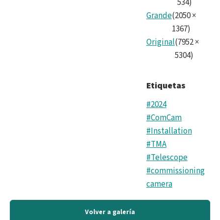
534
)
Grande
(
2050
×
1367
)
Original
(
7952
×
5304
)
Etiquetas
#2024
#ComCam
#Installation
#TMA
#Telescope
#commissioning
camera
Volver a galería