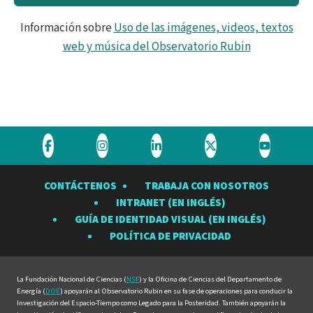
Información sobre
Uso de las imágenes, videos, textos
web y música del Observatorio Rubin
Visite
Visite
Visite
Visite
Visite
el
el
el
el
el
CONTÁCTENOS
TRABAJA CON NOSOTROS
Observatorio
Observatorio
Observatorio
Observatorio
Observat
INTRANET (EN INGLÉS)
Rubin
Rubin
Rubin
Rubin
Rubin
GUÍA DE IDENTIDAD VISUAL (EN INGLÉS)
en
en
en
en
en
POLÍTICA DE PRIVACIDAD
Facebook
Instagram
LinkedIn
Twitter
YouTube
La Fundación Nacional de Ciencias (
NSF
) y la Oficina de Ciencias del Departamento de
Energía (
DOE
) apoyarán al Observatorio Rubin en su fase de operaciones para conducir la
Investigación del Espacio-Tiempo como Legado para la Posteridad. También apoyarán la