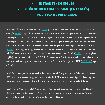
INTRANET (EN INGLÉS)
Rubin
Rubin
Rubin
Rubin
Rubin
GUÍA DE IDENTIDAD VISUAL (EN INGLÉS)
en
en
en
en
en
POLÍTICA DE PRIVACIDAD
Facebook
Instagram
LinkedIn
Twitter
YouTube
La Fundación Nacional de Ciencias (
NSF
) y la Oficina de Ciencias del Departamento de
Energía (
DOE
) apoyarán al Observatorio Rubin en su fase de operaciones para conducir la
Investigación del Espacio-Tiempo como Legado para la Posteridad. También apoyarán la
investigación científica con los datos. Durante sus operaciones, el financiamiento de la
NSF lo administra la Asociación de Universidades para la Investigación en Astronomía
(
AURA
, por su sigla en inglés) bajo un acuerdo colaborativo con la NSF, y el financiamiento
del DOE lo administra Laboratorio Nacional de Aceleradores SLAC (
SLAC
, por su sigla en
inglés), bajo un contrato con el DOE. El Observatorio Rubin es operado por el Laboratorio
Nacional de Investigación para la Astronomía Óptica-Infrarroja de la NSF (
NOIRLab
) y por
el SLAC.
La NSF es una agencia independiente creada por el Congreso de los Estados Unidos en
1950 para promover el progreso de la ciencia. La NSF apoya la investigación básica y las
personas para crear conocimiento que contribuya a la transformación del futuro.
La oficina de Ciencias de DOE es la mayor fuente de financiamiento de la investigación
básica en ciencias físicas en los Estados Unidos y está trabajando para hacer frente a
algunos de los retos más desafiantes de nuestro tiempo.