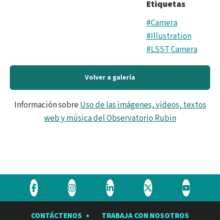
Etiquetas
#Camera
#Illustration
#LSST Camera
Volver a galería
Información sobre
Uso de las imágenes, videos, textos
web y música del Observatorio Rubin
Visite
Visite
Visite
Visite
Visite
el
el
el
el
el
CONTÁCTENOS
TRABAJA CON NOSOTROS
Observatorio
Observatorio
Observatorio
Observatorio
Observat