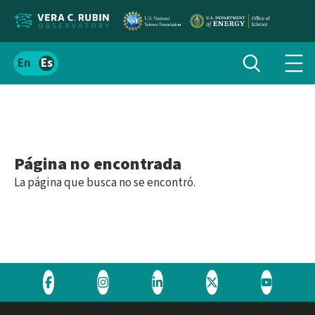
Localizar
Alternar
Español
Alte
búsqueda
el
men
contenido
de
del
nav
sitio
Página no encontrada
La página que busca no se encontró.
Visite
Visite
Visite
Visite
Visite
el
el
el
el
el