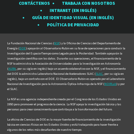
CONTÁCTENOS
TRABAJA CON NOSOTROS
Observatorio
Observatorio
Observatorio
Observatorio
Observat
INTRANET (EN INGLÉS)
Rubin
Rubin
Rubin
Rubin
Rubin
GUÍA DE IDENTIDAD VISUAL (EN INGLÉS)
en
en
en
en
en
POLÍTICA DE PRIVACIDAD
Facebook
Instagram
LinkedIn
Twitter
YouTube
La Fundación Nacional de Ciencias (
NSF
) y la Oficina de Ciencias del Departamento de
Energía (
DOE
) apoyarán al Observatorio Rubin en su fase de operaciones para conducir la
Investigación del Espacio-Tiempo como Legado para la Posteridad. También apoyarán la
investigación científica con los datos. Durante sus operaciones, el financiamiento de la
NSF lo administra la Asociación de Universidades para la Investigación en Astronomía
(
AURA
, por su sigla en inglés) bajo un acuerdo colaborativo con la NSF, y el financiamiento
del DOE lo administra Laboratorio Nacional de Aceleradores SLAC (
SLAC
, por su sigla en
inglés), bajo un contrato con el DOE. El Observatorio Rubin es operado por el Laboratorio
Nacional de Investigación para la Astronomía Óptica-Infrarroja de la NSF (
NOIRLab
) y por
el SLAC.
La NSF es una agencia independiente creada por el Congreso de los Estados Unidos en
1950 para promover el progreso de la ciencia. La NSF apoya la investigación básica y las
personas para crear conocimiento que contribuya a la transformación del futuro.
La oficina de Ciencias de DOE es la mayor fuente de financiamiento de la investigación
básica en ciencias físicas en los Estados Unidos y está trabajando para hacer frente a
algunos de los retos más desafiantes de nuestro tiempo.