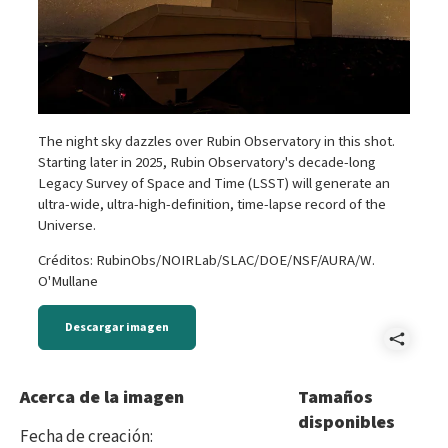
The night sky dazzles over Rubin Observatory in this shot.
Starting later in 2025, Rubin Observatory's decade-long
Legacy Survey of Space and Time (LSST) will generate an
ultra-wide, ultra-high-definition, time-lapse record of the
Universe.
Créditos: RubinObs/NOIRLab/SLAC/DOE/NSF/AURA/W.
O'Mullane
Descargar imagen
Comp
P106
Acerca de la imagen
Tamaños
disponibles
Fecha de creación
: