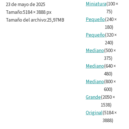
Miniatura
(
100
×
23 de mayo de 2025
75
)
Tamaño
:
5184 × 3888 px
Pequeño
(
240
×
Tamaño del archivo
:
25,97MB
180
)
Pequeño
(
320
×
240
)
Mediano
(
500
×
375
)
Mediano
(
640
×
480
)
Mediano
(
800
×
600
)
Grande
(
2050
×
1538
)
Original
(
5184
×
3888
)