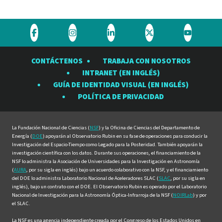
Visite
Visite
Visite
Visite
Visite
el
el
el
el
el
CONTÁCTENOS
TRABAJA CON NOSOTROS
Observatorio
Observatorio
Observatorio
Observatorio
Observat
INTRANET (EN INGLÉS)
Rubin
Rubin
Rubin
Rubin
Rubin
GUÍA DE IDENTIDAD VISUAL (EN INGLÉS)
en
en
en
en
en
POLÍTICA DE PRIVACIDAD
Facebook
Instagram
LinkedIn
Twitter
YouTube
La Fundación Nacional de Ciencias (
NSF
) y la Oficina de Ciencias del Departamento de
Energía (
DOE
) apoyarán al Observatorio Rubin en su fase de operaciones para conducir la
Investigación del Espacio-Tiempo como Legado para la Posteridad. También apoyarán la
investigación científica con los datos. Durante sus operaciones, el financiamiento de la
NSF lo administra la Asociación de Universidades para la Investigación en Astronomía
(
AURA
, por su sigla en inglés) bajo un acuerdo colaborativo con la NSF, y el financiamiento
del DOE lo administra Laboratorio Nacional de Aceleradores SLAC (
SLAC
, por su sigla en
inglés), bajo un contrato con el DOE. El Observatorio Rubin es operado por el Laboratorio
Nacional de Investigación para la Astronomía Óptica-Infrarroja de la NSF (
NOIRLab
) y por
el SLAC.
La NSF es una agencia independiente creada por el Congreso de los Estados Unidos en