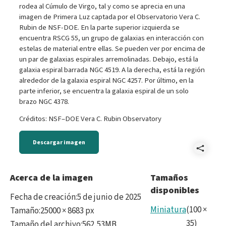
rodea al Cúmulo de Virgo, tal y como se aprecia en una
imagen de Primera Luz captada por el Observatorio Vera C.
Rubin de NSF-DOE. En la parte superior izquierda se
encuentra RSCG 55, un grupo de galaxias en interacción con
estelas de material entre ellas. Se pueden ver por encima de
un par de galaxias espirales arremolinadas. Debajo, está la
galaxia espiral barrada NGC 4519. A la derecha, está la región
alrededor de la galaxia espiral NGC 4257. Por último, en la
parte inferior, se encuentra la galaxia espiral de un solo
brazo NGC 4378.
Créditos: NSF–DOE Vera C. Rubin Observatory
Descargar imagen
Comp
Im3c
Acerca de la imagen
Tamaños
disponibles
25k.t
Fecha de creación
:
5 de junio de 2025
Miniatura
(
100
×
Tamaño
:
25000 × 8683 px
35
)
Tamaño del archivo
:
562,53MB