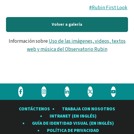
#Rubin First Look
Volver a galería
Información sobre
Uso de las imágenes, videos, textos
web y música del Observatorio Rubin
Visite
Visite
Visite
Visite
Visite
el
el
el
el
el
CONTÁCTENOS
TRABAJA CON NOSOTROS
Observatorio
Observatorio
Observatorio
Observatorio
Observat
INTRANET (EN INGLÉS)
Rubin
Rubin
Rubin
Rubin
Rubin
GUÍA DE IDENTIDAD VISUAL (EN INGLÉS)
en
en
en
en
en
POLÍTICA DE PRIVACIDAD