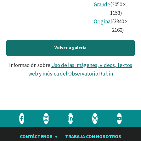
Grande
(
2050
×
1153
)
Original
(
3840
×
2160
)
Volver a galería
Información sobre
Uso de las imágenes, videos, textos
web y música del Observatorio Rubin
Visite
Visite
Visite
Visite
Visite
el
el
el
el
el
CONTÁCTENOS
TRABAJA CON NOSOTROS
Observatorio
Observatorio
Observatorio
Observatorio
Observat