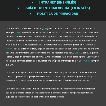
INTRANET (EN INGLÉS)
Rubin
Rubin
Rubin
Rubin
Rubin
GUÍA DE IDENTIDAD VISUAL (EN INGLÉS)
en
en
en
en
en
POLÍTICA DE PRIVACIDAD
Facebook
Instagram
LinkedIn
Twitter
YouTube
La Fundación Nacional de Ciencias (
NSF
) y la Oficina de Ciencias del Departamento de
Energía (
DOE
) apoyarán al Observatorio Rubin en su fase de operaciones para conducir la
Investigación del Espacio-Tiempo como Legado para la Posteridad. También apoyarán la
investigación científica con los datos. Durante sus operaciones, el financiamiento de la
NSF lo administra la Asociación de Universidades para la Investigación en Astronomía
(
AURA
, por su sigla en inglés) bajo un acuerdo colaborativo con la NSF, y el financiamiento
del DOE lo administra Laboratorio Nacional de Aceleradores SLAC (
SLAC
, por su sigla en
inglés), bajo un contrato con el DOE. El Observatorio Rubin es operado por el Laboratorio
Nacional de Investigación para la Astronomía Óptica-Infrarroja de la NSF (
NOIRLab
) y por
el SLAC.
La NSF es una agencia independiente creada por el Congreso de los Estados Unidos en
1950 para promover el progreso de la ciencia. La NSF apoya la investigación básica y las
personas para crear conocimiento que contribuya a la transformación del futuro.
La oficina de Ciencias de DOE es la mayor fuente de financiamiento de la investigación
básica en ciencias físicas en los Estados Unidos y está trabajando para hacer frente a
algunos de los retos más desafiantes de nuestro tiempo.