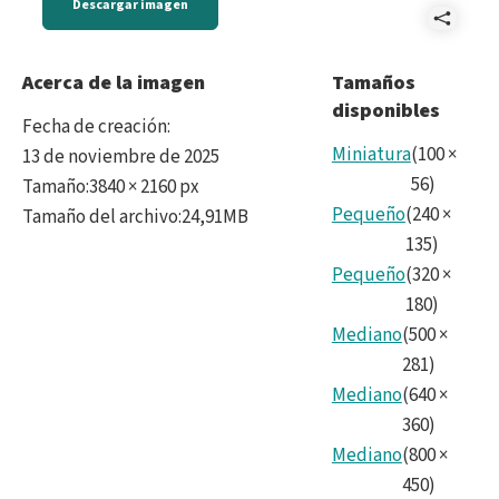
Descargar imagen
Comp
noir
Acerca de la imagen
Tamaños
disponibles
Fecha de creación
:
Miniatura
(
100
×
13 de noviembre de 2025
56
)
Tamaño
:
3840 × 2160 px
Pequeño
(
240
×
Tamaño del archivo
:
24,91MB
135
)
Pequeño
(
320
×
180
)
Mediano
(
500
×
281
)
Mediano
(
640
×
360
)
Mediano
(
800
×
450
)