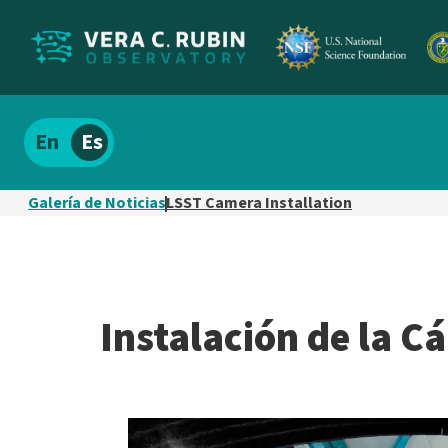
Localizar
Español
el
contenido
Galería de Noticias
LSST Camera Installation
del
sitio
Instalación de la 