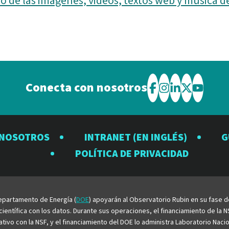
o de las imágenes, videos, textos web y música d
Conecta con nosotros
Visite
Visite
Visite
Visite
Visite
el
el
el
el
el
Observatorio
Observatorio
Observator
Observat
Observ
 NOSOTROS
INTRANET (EN INGLÉS)
G
Rubin
Rubin
Rubin
Rubin
Rubin
POLÍTICA DE PRIVACIDAD
en
en
en
en
en
Facebook
Instagram
LinkedIn
Twitter
YouTu
 Departamento de Energía (
DOE
) apoyarán al Observatorio Rubin en su fase 
entífica con los datos. Durante sus operaciones, el financiamiento de la NS
rativo con la NSF, y el financiamiento del DOE lo administra Laboratorio Nac