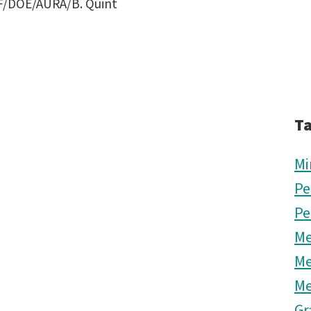
F/DOE/AURA/B. Quint
T
Mi
Pe
Pe
Me
Me
Me
Gr