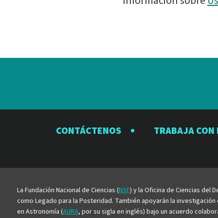
Información sobre
Us
CONTÁCTENOS
TRABAJA CON
La Fundación Nacional de Ciencias (
NSF
) y la Oficina de Ciencias del
como Legado para la Posteridad. También apoyarán la investigación ci
en Astronomía (
AURA
, por su sigla en inglés) bajo un acuerdo colabo