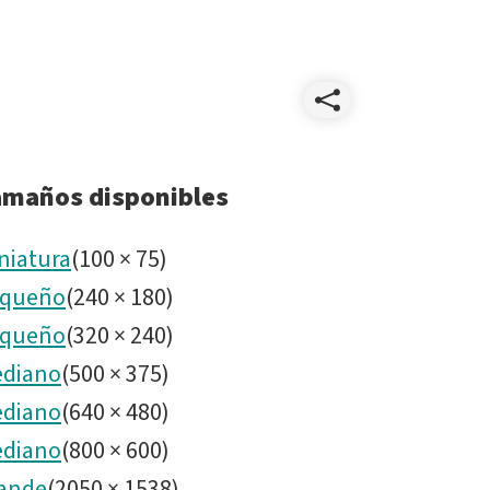
Compart
noirlab25
amaños disponibles
niatura
(
100
×
75
)
queño
(
240
×
180
)
queño
(
320
×
240
)
diano
(
500
×
375
)
diano
(
640
×
480
)
diano
(
800
×
600
)
ande
(
2050
×
1538
)