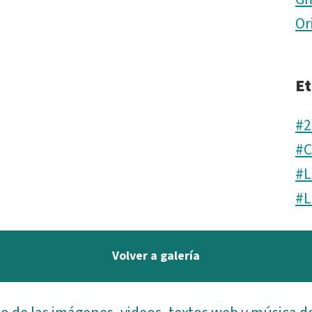
Or
Et
#2
#C
#L
#L
Volver a galería