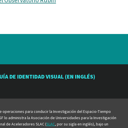
el Observatorio Rubin
io
orio
atorio
UÍA DE IDENTIDAD VISUAL (EN INGLÉS)
be
de operaciones para conducir la Investigación del Espacio-Tiempo
F lo administra la Asociación de Universidades para la Investigación
ional de Aceleradores SLAC (
SLAC
, por su sigla en inglés), bajo un