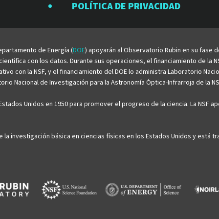
Rubin
Rubin
Rubin
Rubin
Rubin
POLÍTICA DE PRIVACIDAD
en
en
en
en
en
Facebook
Instagram
LinkedIn
Twitter
YouTu
 Departamento de Energía (
DOE
) apoyarán al Observatorio Rubin en su fase 
entífica con los datos. Durante sus operaciones, el financiamiento de la NS
rativo con la NSF, y el financiamiento del DOE lo administra Laboratorio Nac
rio Nacional de Investigación para la Astronomía Óptica-Infrarroja de la NS
stados Unidos en 1950 para promover el progreso de la ciencia. La NSF apo
e la investigación básica en ciencias físicas en los Estados Unidos y está 