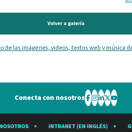
Volver a galería
o de las imágenes, videos, textos web y música d
Conecta con nosotros
Visite
Visite
Visite
Visite
Visite
el
el
el
el
el
Observatorio
Observatorio
Observator
Observat
Observ
 NOSOTROS
INTRANET (EN INGLÉS)
G