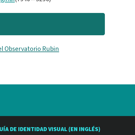
el Observatorio Rubin
io
orio
atorio
UÍA DE IDENTIDAD VISUAL (EN INGLÉS)