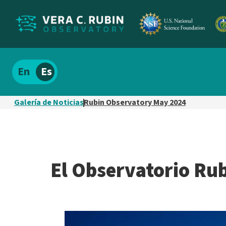
Localizar
Español
el
contenido
Galería de Noticias
Rubin Observatory May 2024
del
sitio
El Observatorio Ru