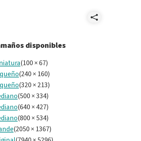
Compart
2024_0
amaños disponibles
HDR9.jp
niatura
(
100
×
67
)
queño
(
240
×
160
)
queño
(
320
×
213
)
diano
(
500
×
334
)
diano
(
640
×
427
)
diano
(
800
×
534
)
ande
(
2050
×
1367
)
iginal
(
7940
×
5296
)