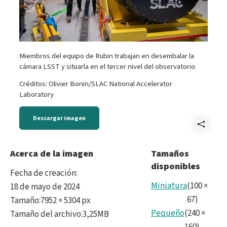
Miembros del equipo de Rubin trabajan en desembalar la
cámara LSST y situarla en el tercer nivel del observatorio.
Créditos: Olivier Bonin/SLAC National Accelerator
Laboratory
Descargar imagen
Comp
202
Acerca de la imagen
Tamaños
disponibles
Fecha de creación
:
Miniatura
(
100
×
18 de mayo de 2024
67
)
Tamaño
:
7952 × 5304 px
Pequeño
(
240
×
Tamaño del archivo
:
3,25MB