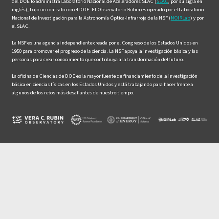
del DOE lo administra Laboratorio Nacional de Aceleradores SLAC (
SLAC
, por su sigla en
inglés), bajo un contrato con el DOE. El Observatorio Rubin es operado por el Laboratorio
Nacional de Investigación para la Astronomía Óptica-Infrarroja de la NSF (
NOIRLab
) y por
el SLAC.
La NSF es una agencia independiente creada por el Congreso de los Estados Unidos en
1950 para promover el progreso de la ciencia. La NSF apoya la investigación básica y las
personas para crear conocimiento que contribuya a la transformación del futuro.
La oficina de Ciencias de DOE es la mayor fuente de financiamiento de la investigación
básica en ciencias físicas en los Estados Unidos y está trabajando para hacer frente a
algunos de los retos más desafiantes de nuestro tiempo.