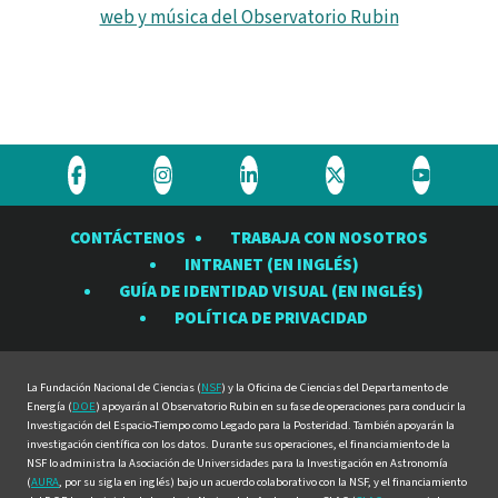
web y música del Observatorio Rubin
Visite
Visite
Visite
Visite
Visite
el
el
el
el
el
CONTÁCTENOS
TRABAJA CON NOSOTROS
Observatorio
Observatorio
Observatorio
Observatorio
Observat
INTRANET (EN INGLÉS)
Rubin
Rubin
Rubin
Rubin
Rubin
GUÍA DE IDENTIDAD VISUAL (EN INGLÉS)
en
en
en
en
en
POLÍTICA DE PRIVACIDAD
Facebook
Instagram
LinkedIn
Twitter
YouTube
La Fundación Nacional de Ciencias (
NSF
) y la Oficina de Ciencias del Departamento de
Energía (
DOE
) apoyarán al Observatorio Rubin en su fase de operaciones para conducir la
Investigación del Espacio-Tiempo como Legado para la Posteridad. También apoyarán la
investigación científica con los datos. Durante sus operaciones, el financiamiento de la
NSF lo administra la Asociación de Universidades para la Investigación en Astronomía
(
AURA
, por su sigla en inglés) bajo un acuerdo colaborativo con la NSF, y el financiamiento