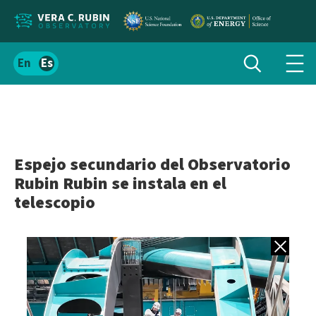
Localizar
Alternar
Español
Alte
búsqueda
el
men
contenido
de
del
nav
sitio
Espejo secundario del Observatorio
Rubin Rubin se instala en el
telescopio
Volver a gale