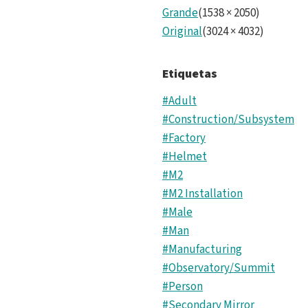
Grande
(
1538
×
2050
)
Original
(
3024
×
4032
)
Etiquetas
#Adult
#Construction/Subsystem
#Factory
#Helmet
#M2
#M2 Installation
#Male
#Man
#Manufacturing
#Observatory/Summit
#Person
#Secondary Mirror