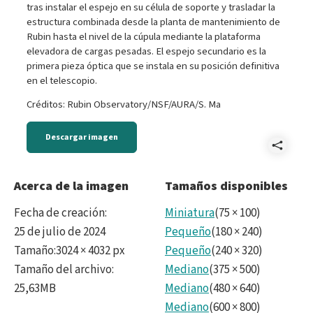
tras instalar el espejo en su célula de soporte y trasladar la
estructura combinada desde la planta de mantenimiento de
Rubin hasta el nivel de la cúpula mediante la plataforma
elevadora de cargas pesadas. El espejo secundario es la
primera pieza óptica que se instala en su posición definitiva
en el telescopio.
Créditos: Rubin Observatory/NSF/AURA/S. Ma
Descargar imagen
Comp
G
Acerca de la imagen
Tamaños disponibles
-
Fecha de creación
:
Miniatura
(
75
×
100
)
IMG_
25 de julio de 2024
Pequeño
(
180
×
240
)
Tamaño
:
3024 × 4032 px
Pequeño
(
240
×
320
)
CC.ti
Tamaño del archivo
:
Mediano
(
375
×
500
)
25,63MB
Mediano
(
480
×
640
)
Mediano
(
600
×
800
)