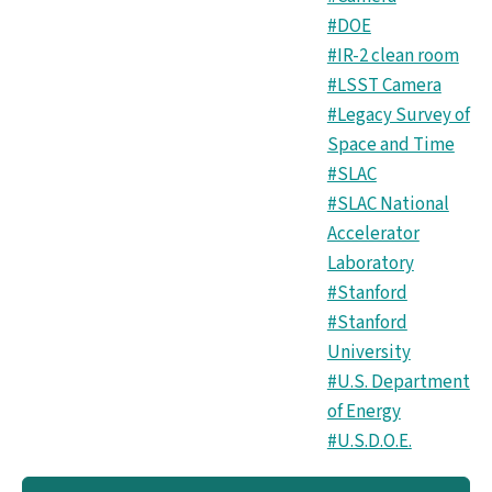
#DOE
#IR-2 clean room
#LSST Camera
#Legacy Survey of
Space and Time
#SLAC
#SLAC National
Accelerator
Laboratory
#Stanford
#Stanford
University
#U.S. Department
of Energy
#U.S.D.O.E.