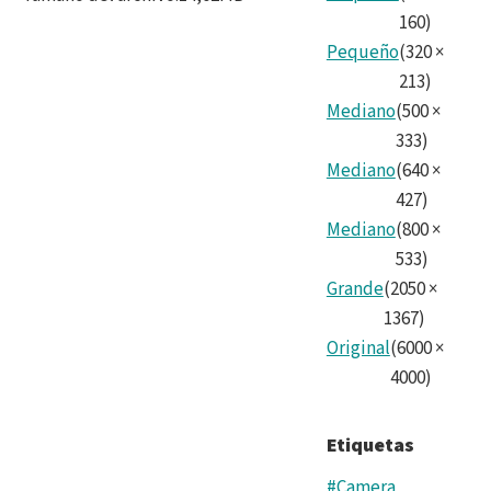
Cam
160
)
Pequeño
(
320
×
Tea
213
)
9.jp
Mediano
(
500
×
333
)
Mediano
(
640
×
427
)
Mediano
(
800
×
533
)
Grande
(
2050
×
1367
)
Original
(
6000
×
4000
)
Etiquetas
#Camera