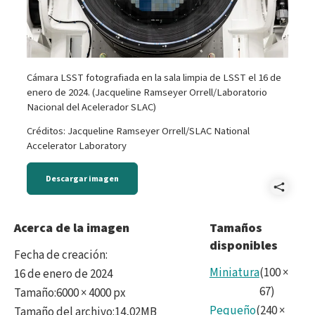
Cámara LSST fotografiada en la sala limpia de LSST el 16 de
enero de 2024. (Jacqueline Ramseyer Orrell/Laboratorio
Nacional del Acelerador SLAC)
Créditos: Jacqueline Ramseyer Orrell/SLAC National
Accelerator Laboratory
Descargar imagen
Comp
LSS
Acerca de la imagen
Tamaños
disponibles
Cam
Fecha de creación
:
and
Miniatura
(
100
×
16 de enero de 2024
67
)
Tamaño
:
6000 × 4000 px
SLA
Pequeño
(
240
×
Tamaño del archivo
:
14,02MB