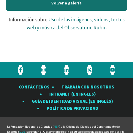
Volver a galería
Información sobre
Uso de las imágenes, videos, textos
web y música del Observatorio Rubin
Visite
Visite
Visite
Visite
Visite
el
el
el
el
el
CONTÁCTENOS
TRABAJA CON NOSOTROS
Observatorio
Observatorio
Observatorio
Observatorio
Observat
INTRANET (EN INGLÉS)
Rubin
Rubin
Rubin
Rubin
Rubin
GUÍA DE IDENTIDAD VISUAL (EN INGLÉS)
en
en
en
en
en
POLÍTICA DE PRIVACIDAD
Facebook
Instagram
LinkedIn
Twitter
YouTube
La Fundación Nacional de Ciencias (
NSF
) y la Oficina de Ciencias del Departamento de
Energía (
DOE
) apoyarán al Observatorio Rubin en su fase de operaciones para conducir la