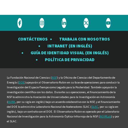
Visite
Visite
Visite
Visite
Visite
el
el
el
el
el
CONTÁCTENOS
TRABAJA CON NOSOTROS
Observatorio
Observatorio
Observatorio
Observatorio
Observat
INTRANET (EN INGLÉS)
Rubin
Rubin
Rubin
Rubin
Rubin
GUÍA DE IDENTIDAD VISUAL (EN INGLÉS)
en
en
en
en
en
POLÍTICA DE PRIVACIDAD
Facebook
Instagram
LinkedIn
Twitter
YouTube
La Fundación Nacional de Ciencias (
NSF
) y la Oficina de Ciencias del Departamento de
Energía (
DOE
) apoyarán al Observatorio Rubin en su fase de operaciones para conducir la
Investigación del Espacio-Tiempo como Legado para la Posteridad. También apoyarán la
investigación científica con los datos. Durante sus operaciones, el financiamiento de la
NSF lo administra la Asociación de Universidades para la Investigación en Astronomía
(
AURA
, por su sigla en inglés) bajo un acuerdo colaborativo con la NSF, y el financiamiento
del DOE lo administra Laboratorio Nacional de Aceleradores SLAC (
SLAC
, por su sigla en
inglés), bajo un contrato con el DOE. El Observatorio Rubin es operado por el Laboratorio
Nacional de Investigación para la Astronomía Óptica-Infrarroja de la NSF (
NOIRLab
) y por
el SLAC.