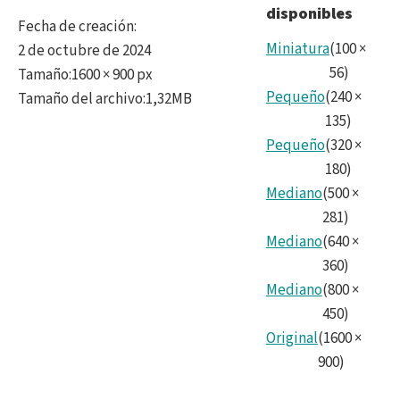
disponibles
insta
Fecha de creación
:
5.jp
Miniatura
(
100
×
2 de octubre de 2024
56
)
Tamaño
:
1600 × 900 px
Pequeño
(
240
×
Tamaño del archivo
:
1,32MB
135
)
Pequeño
(
320
×
180
)
Mediano
(
500
×
281
)
Mediano
(
640
×
360
)
Mediano
(
800
×
450
)
Original
(
1600
×
900
)