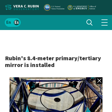
Localizar
Alternar
Español
Alte
búsqueda
el
men
contenido
de
del
nav
sitio
Rubin's 8.4-meter primary/tertiary
mirror is installed
Volver a gale