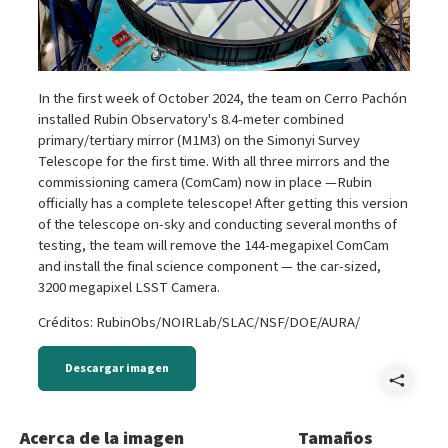
In the first week of October 2024, the team on Cerro Pachón
installed Rubin Observatory's 8.4-meter combined
primary/tertiary mirror (M1M3) on the Simonyi Survey
Telescope for the first time. With all three mirrors and the
commissioning camera (ComCam) now in place —Rubin
officially has a complete telescope! After getting this version
of the telescope on-sky and conducting several months of
testing, the team will remove the 144-megapixel ComCam
and install the final science component — the car-sized,
3200 megapixel LSST Camera.
Créditos: RubinObs/NOIRLab/SLAC/NSF/DOE/AURA/
Descargar imagen
Comp
M1M
Acerca de la imagen
Tamaños