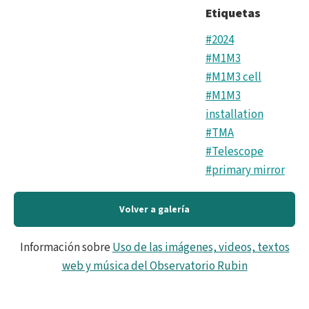
Etiquetas
#2024
#M1M3
#M1M3 cell
#M1M3
installation
#TMA
#Telescope
#primary mirror
Volver a galería
Información sobre
Uso de las imágenes, videos, textos
web y música del Observatorio Rubin