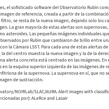
s, el sofisticado software del Observatorio Rubin c
a imagen de referencia, creada a partir de la combinac
filtro, se resta de la nueva imagen, dejando solo los 
gen. La gran mayoría de estas alertas son supernovas, e
omo asteroides. Las pequeñas imágenes individuales qu
observados por Rubin que cambiaron de brillo entre un
con la Cámara LSST. Para cada una de estas alertas de 
 la del centro muestra la nueva imagen y la de la dere
 una alerta concreta está centrado en las imágenes. En
tes en la esquina superior izquierda de las imágenes de 
fitriona de la supernova. La supernova en sí, que no se
imagen de sustracción.
vatory/NOIRLab/SLAC/AURA. Alert images with classifi
orcionadas por): ALeRce and Lasair