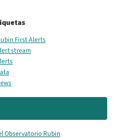
no
iquetas
logo
ubin First Alerts
-
lert stream
ESP.png
lerts
ata
news
el Observatorio Rubin