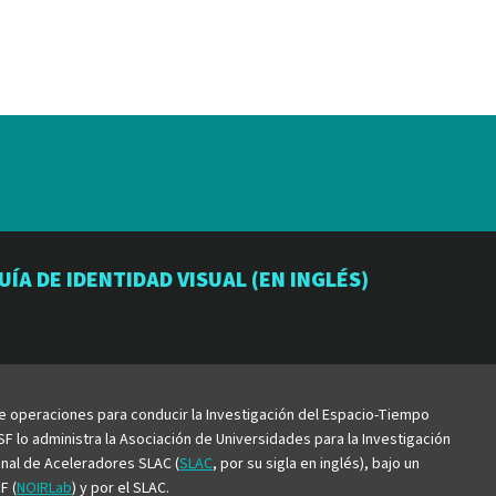
io
orio
atorio
UÍA DE IDENTIDAD VISUAL (EN INGLÉS)
be
de operaciones para conducir la Investigación del Espacio-Tiempo
F lo administra la Asociación de Universidades para la Investigación
ional de Aceleradores SLAC (
SLAC
, por su sigla en inglés), bajo un
F (
NOIRLab
) y por el SLAC.