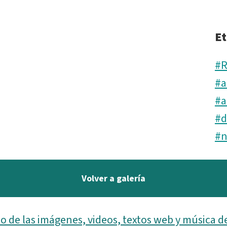
Et
#R
#a
#a
#d
#
Volver a galería
o de las imágenes, videos, textos web y música d