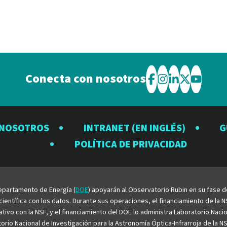
Conecta con nosotros
Visite
Visite
Visite
Visite
Visite
el
el
el
el
el
Observatorio
Observatorio
Observator
Observat
Observ
 NOSOTROS
INTRANET (EN INGLÉS)
G
Rubin
Rubin
Rubin
Rubin
Rubin
POLÍTICA DE PRIVACIDAD
en
en
en
en
en
Facebook
Instagram
LinkedIn
Twitter
YouTu
 Departamento de Energía (
DOE
) apoyarán al Observatorio Rubin en su fase 
entífica con los datos. Durante sus operaciones, el financiamiento de la NS
rativo con la NSF, y el financiamiento del DOE lo administra Laboratorio Nac
rio Nacional de Investigación para la Astronomía Óptica-Infrarroja de la NS