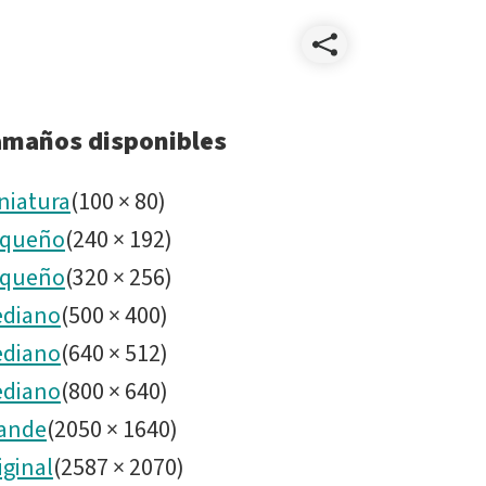
Compart
2026012
amaños disponibles
Alerts
niatura
(
100
×
80
)
queño
(
240
×
192
)
Stream
queño
(
320
×
256
)
By
diano
(
500
×
400
)
diano
(
640
×
512
)
Type
diano
(
800
×
640
)
ande
(
2050
×
1640
)
-
iginal
(
2587
×
2070
)