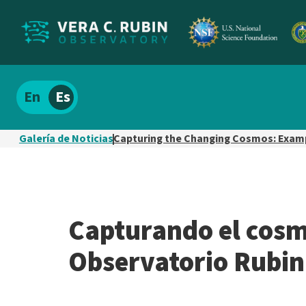
Localizar
Español
el
contenido
Galería de Noticias
Capturing the Changing Cosmos: Examp
del
sitio
Capturando el cosm
Observatorio Rubin