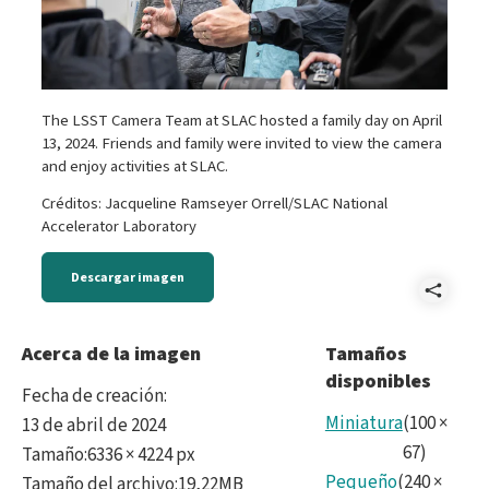
The LSST Camera Team at SLAC hosted a family day on April
13, 2024. Friends and family were invited to view the camera
and enjoy activities at SLAC.
Créditos: Jacqueline Ramseyer Orrell/SLAC National
Accelerator Laboratory
Descargar imagen
Comp
2024
Acerca de la imagen
Tamaños
disponibles
50.j
Fecha de creación
:
Miniatura
(
100
×
13 de abril de 2024
67
)
Tamaño
:
6336 × 4224 px
Pequeño
(
240
×
Tamaño del archivo
:
19,22MB