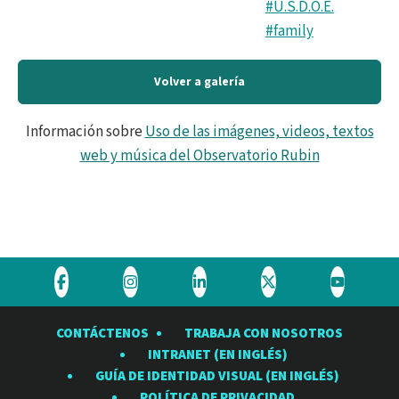
#U.S.D.O.E.
#family
Volver a galería
Información sobre
Uso de las imágenes, videos, textos
web y música del Observatorio Rubin
Visite
Visite
Visite
Visite
Visite
el
el
el
el
el
CONTÁCTENOS
TRABAJA CON NOSOTROS
Observatorio
Observatorio
Observatorio
Observatorio
Observat
INTRANET (EN INGLÉS)
Rubin
Rubin
Rubin
Rubin
Rubin
GUÍA DE IDENTIDAD VISUAL (EN INGLÉS)
en
en
en
en
en
POLÍTICA DE PRIVACIDAD