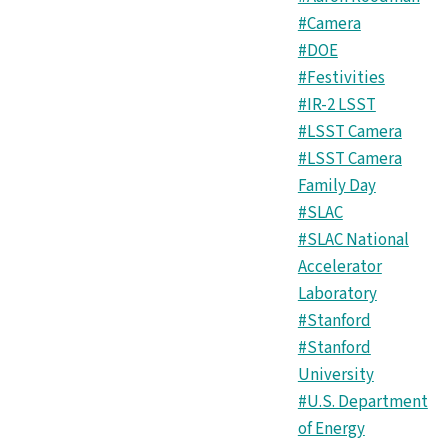
#Camera
#DOE
#Festivities
#IR-2 LSST
#LSST Camera
#LSST Camera
Family Day
#SLAC
#SLAC National
Accelerator
Laboratory
#Stanford
#Stanford
University
#U.S. Department
of Energy