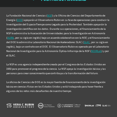
Facebook
Instagram
LinkedIn
Twitter
YouTube
La Fundación Nacional de Ciencias (
NSF
) y la Oficina de Ciencias del Departamento de
Energía (
DOE
) apoyarán al Observatorio Rubin en su fase de operaciones para conducir la
Investigación del Espacio-Tiempo como Legado para la Posteridad. También apoyarán la
investigación científica con los datos. Durante sus operaciones, el financiamiento de la
NSF lo administra la Asociación de Universidades para la Investigación en Astronomía
(
AURA
, por su sigla en inglés) bajo un acuerdo colaborativo con la NSF, y el financiamiento
del DOE lo administra Laboratorio Nacional de Aceleradores SLAC (
SLAC
, por su sigla en
inglés), bajo un contrato con el DOE. El Observatorio Rubin es operado por el Laboratorio
Nacional de Investigación para la Astronomía Óptica-Infrarroja de la NSF (
NOIRLab
) y por
el SLAC.
La NSF es una agencia independiente creada por el Congreso de los Estados Unidos en
1950 para promover el progreso de la ciencia. La NSF apoya la investigación básica y las
personas para crear conocimiento que contribuya a la transformación del futuro.
La oficina de Ciencias de DOE es la mayor fuente de financiamiento de la investigación
básica en ciencias físicas en los Estados Unidos y está trabajando para hacer frente a
algunos de los retos más desafiantes de nuestro tiempo.