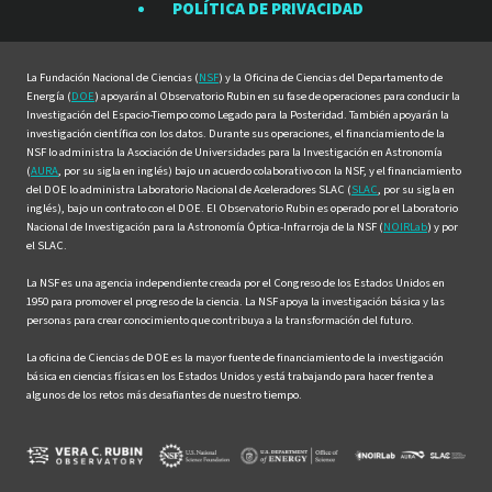
POLÍTICA DE PRIVACIDAD
Facebook
Instagram
LinkedIn
Twitter
YouTube
La Fundación Nacional de Ciencias (
NSF
) y la Oficina de Ciencias del Departamento de
Energía (
DOE
) apoyarán al Observatorio Rubin en su fase de operaciones para conducir la
Investigación del Espacio-Tiempo como Legado para la Posteridad. También apoyarán la
investigación científica con los datos. Durante sus operaciones, el financiamiento de la
NSF lo administra la Asociación de Universidades para la Investigación en Astronomía
(
AURA
, por su sigla en inglés) bajo un acuerdo colaborativo con la NSF, y el financiamiento
del DOE lo administra Laboratorio Nacional de Aceleradores SLAC (
SLAC
, por su sigla en
inglés), bajo un contrato con el DOE. El Observatorio Rubin es operado por el Laboratorio
Nacional de Investigación para la Astronomía Óptica-Infrarroja de la NSF (
NOIRLab
) y por
el SLAC.
La NSF es una agencia independiente creada por el Congreso de los Estados Unidos en
1950 para promover el progreso de la ciencia. La NSF apoya la investigación básica y las
personas para crear conocimiento que contribuya a la transformación del futuro.
La oficina de Ciencias de DOE es la mayor fuente de financiamiento de la investigación
básica en ciencias físicas en los Estados Unidos y está trabajando para hacer frente a
algunos de los retos más desafiantes de nuestro tiempo.