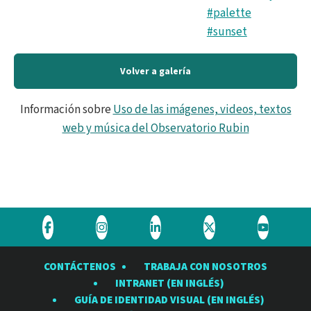
#palette
#sunset
Volver a galería
Información sobre
Uso de las imágenes, videos, textos
web y música del Observatorio Rubin
Visite
Visite
Visite
Visite
Visite
el
el
el
el
el
CONTÁCTENOS
TRABAJA CON NOSOTROS
Observatorio
Observatorio
Observatorio
Observatorio
Observat
INTRANET (EN INGLÉS)
Rubin
Rubin
Rubin
Rubin
Rubin
GUÍA DE IDENTIDAD VISUAL (EN INGLÉS)
en
en
en
en
en