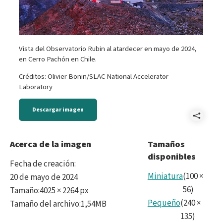
Vista del Observatorio Rubin al atardecer en mayo de 2024,
en Cerro Pachón en Chile.
Créditos: Olivier Bonin/SLAC National Accelerator
Laboratory
Descargar imagen
Comp
2024
Acerca de la imagen
Tamaños
disponibles
HDR3
Fecha de creación
:
Miniatura
(
100
×
20 de mayo de 2024
56
)
Tamaño
:
4025 × 2264 px
Pequeño
(
240
×
Tamaño del archivo
:
1,54MB
135
)