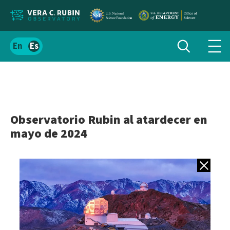
Localizar
Alternar
Español
Alte
búsqueda
el
men
contenido
de
del
nav
sitio
Observatorio Rubin al atardecer en
mayo de 2024
Volver a gale