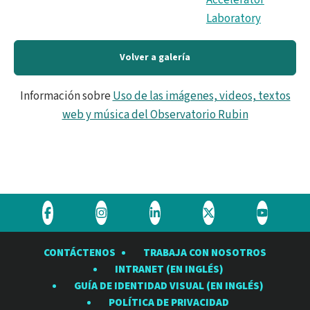
Laboratory
Volver a galería
Información sobre
Uso de las imágenes, videos, textos
web y música del Observatorio Rubin
Visite
Visite
Visite
Visite
Visite
el
el
el
el
el
CONTÁCTENOS
TRABAJA CON NOSOTROS
Observatorio
Observatorio
Observatorio
Observatorio
Observat
INTRANET (EN INGLÉS)
Rubin
Rubin
Rubin
Rubin
Rubin
GUÍA DE IDENTIDAD VISUAL (EN INGLÉS)
en
en
en
en
en
POLÍTICA DE PRIVACIDAD