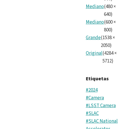
Mediano
(
480
×
640
)
Mediano
(
600
×
800
)
Grande
(
1538
×
2050
)
Original
(
4284
×
5712
)
Etiquetas
#2024
#Camera
#LSST Camera
#SLAC
#SLAC National
Accelerator