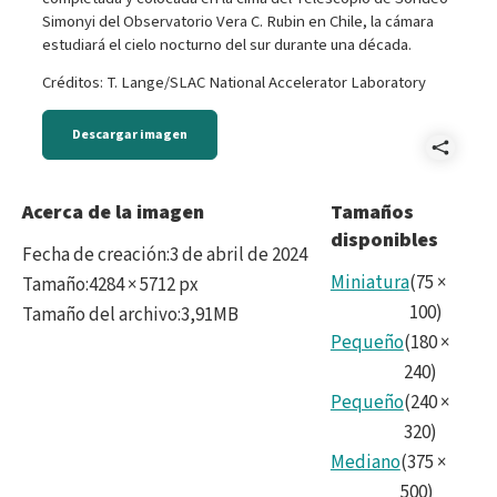
Simonyi del Observatorio Vera C. Rubin en Chile, la cámara
estudiará el cielo nocturno del sur durante una década.
Créditos: T. Lange/SLAC National Accelerator Laboratory
Descargar imagen
Comp
IMG_
Acerca de la imagen
Tamaños
disponibles
Fecha de creación
:
3 de abril de 2024
Miniatura
(
75
×
Tamaño
:
4284 × 5712 px
100
)
Tamaño del archivo
:
3,91MB
Pequeño
(
180
×
240
)
Pequeño
(
240
×
320
)
Mediano
(
375
×
500
)