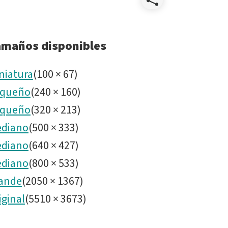
Compart
noirlab2
amaños disponibles
niatura
(
100
×
67
)
queño
(
240
×
160
)
queño
(
320
×
213
)
diano
(
500
×
333
)
diano
(
640
×
427
)
diano
(
800
×
533
)
ande
(
2050
×
1367
)
iginal
(
5510
×
3673
)