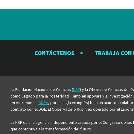
CONTÁCTENOS
TRABAJA CON
La Fundación Nacional de Ciencias (
NSF
) y la Oficina de Ciencias del
como Legado para la Posteridad. También apoyarán la investigación ci
en Astronomía (
AURA
, por su sigla en inglés) bajo un acuerdo colabo
contrato con el DOE. El Observatorio Rubin es operado por el Laborato
La NSF es una agencia independiente creada por el Congreso de los E
que contribuya a la transformación del futuro.