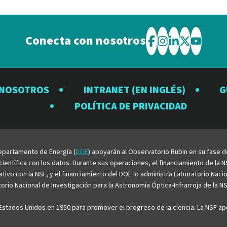
Conecta con nosotros
Visite
Visite
Visite
Visite
Visite
el
el
el
el
el
Observatorio
Observatorio
Observator
Observat
Observ
 NOSOTROS
INTRANET (EN INGLÉS)
G
Rubin
Rubin
Rubin
Rubin
Rubin
POLÍTICA DE PRIVACIDAD
en
en
en
en
en
Facebook
Instagram
LinkedIn
Twitter
YouTu
 Departamento de Energía (
DOE
) apoyarán al Observatorio Rubin en su fase 
entífica con los datos. Durante sus operaciones, el financiamiento de la NS
rativo con la NSF, y el financiamiento del DOE lo administra Laboratorio Nac
rio Nacional de Investigación para la Astronomía Óptica-Infrarroja de la NS
stados Unidos en 1950 para promover el progreso de la ciencia. La NSF apo