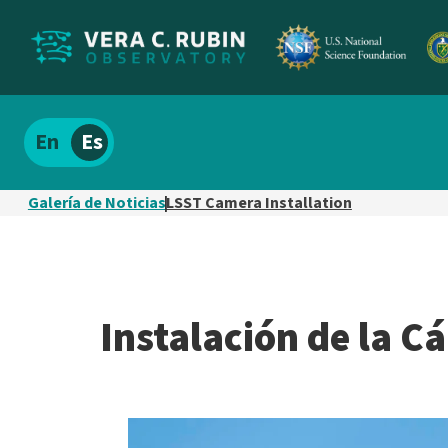
Localizar
Español
el
contenido
Galería de Noticias
LSST Camera Installation
del
sitio
Instalación de la 