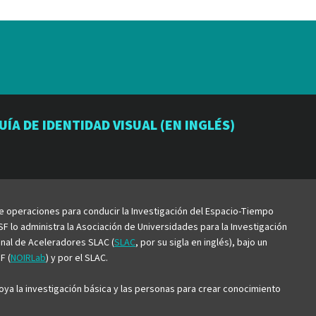
io
orio
atorio
UÍA DE IDENTIDAD VISUAL (EN INGLÉS)
be
de operaciones para conducir la Investigación del Espacio-Tiempo
F lo administra la Asociación de Universidades para la Investigación
ional de Aceleradores SLAC (
SLAC
, por su sigla en inglés), bajo un
F (
NOIRLab
) y por el SLAC.
ya la investigación básica y las personas para crear conocimiento