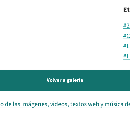
Et
#2
#C
#L
#L
Volver a galería
o de las imágenes, videos, textos web y música d