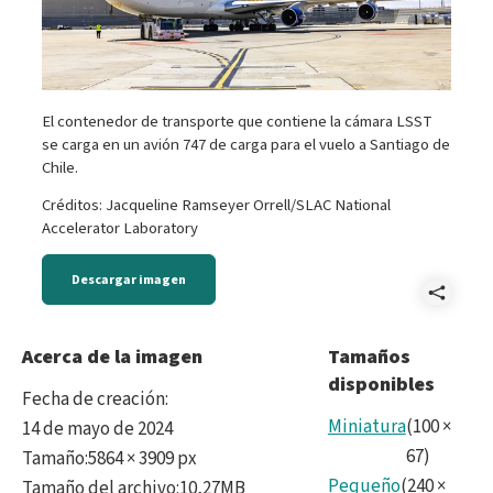
El contenedor de transporte que contiene la cámara LSST
se carga en un avión 747 de carga para el vuelo a Santiago de
Chile.
Créditos: Jacqueline Ramseyer Orrell/SLAC National
Accelerator Laboratory
Descargar imagen
Comp
2024
Acerca de la imagen
Tamaños
disponibles
101.
Fecha de creación
:
Miniatura
(
100
×
14 de mayo de 2024
67
)
Tamaño
:
5864 × 3909 px
Pequeño
(
240
×
Tamaño del archivo
:
10,27MB