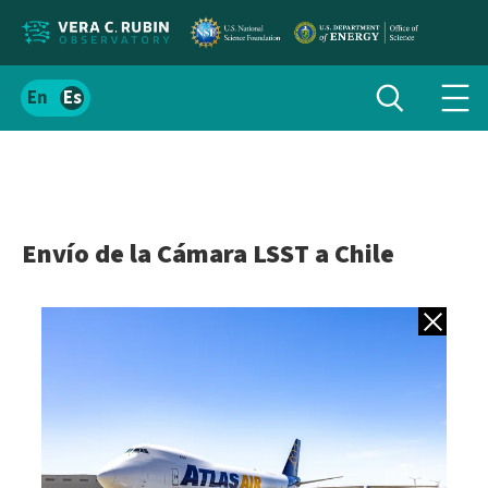
Localizar
Alternar
Español
Alte
búsqueda
el
men
contenido
de
del
nav
sitio
Envío de la Cámara LSST a Chile
Volver a gale