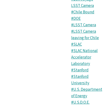
LSST Camera
#Chile Bound
#DOE
#LSST Camera
#LSST Camera
leaving for Chile
#SLAC
#SLAC National
Accelerator
Laboratory
#Stanford
#Stanford
University
#U.S. Department
of Energy
#U.S.D.O.E.