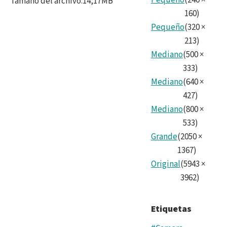
Pequeño
(
240
×
Tamaño del archivo
:
14,17MB
Cam
160
)
Pequeño
(
320
×
and
213
)
SLA
Mediano
(
500
×
Cam
333
)
Mediano
(
640
×
Tea
427
)
5.jp
Mediano
(
800
×
533
)
Grande
(
2050
×
1367
)
Original
(
5943
×
3962
)
Etiquetas