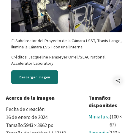
El Subdirector del Proyecto de la Cámara LSST, Travis Lange,
ilumina la Cámara LSST con una linterna.
Créditos: Jacqueline Ramseyer Orrell/SLAC National
Accelerator Laboratory
Descargar imagen
Comp
LSS
Acerca de la imagen
Tamaños
disponibles
Cam
Fecha de creación
:
-
Miniatura
(
100
×
16 de enero de 2024
67
)
Tamaño
:
5943 × 3962 px
LSS