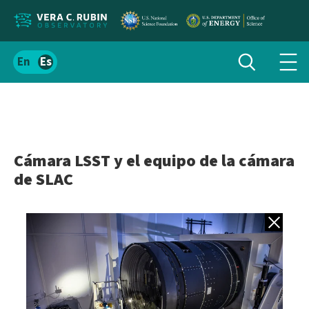
Localizar
Alternar
Español
Alte
búsqueda
el
men
contenido
de
del
nav
sitio
Cámara LSST y el equipo de la cámara
de SLAC
Volver a gale