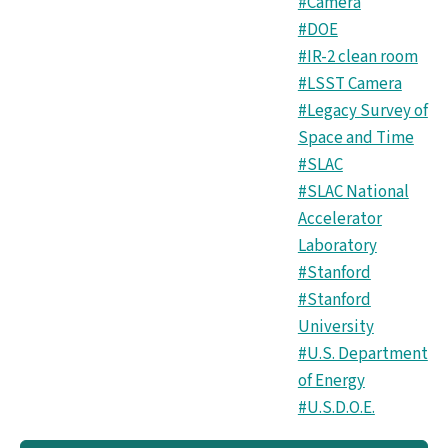
#Camera
#DOE
#IR-2 clean room
#LSST Camera
#Legacy Survey of
Space and Time
#SLAC
#SLAC National
Accelerator
Laboratory
#Stanford
#Stanford
University
#U.S. Department
of Energy
#U.S.D.O.E.