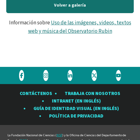
Volver a galería
Información sobre
Uso de las imágenes, videos, textos
web y música del Observatorio Rubin
Visite
Visite
Visite
Visite
Visite
el
el
el
el
el
CONTÁCTENOS
TRABAJA CON NOSOTROS
Observatorio
Observatorio
Observatorio
Observatorio
Observat
INTRANET (EN INGLÉS)
Rubin
Rubin
Rubin
Rubin
Rubin
GUÍA DE IDENTIDAD VISUAL (EN INGLÉS)
en
en
en
en
en
POLÍTICA DE PRIVACIDAD
Facebook
Instagram
LinkedIn
Twitter
YouTube
La Fundación Nacional de Ciencias (
NSF
) y la Oficina de Ciencias del Departamento de