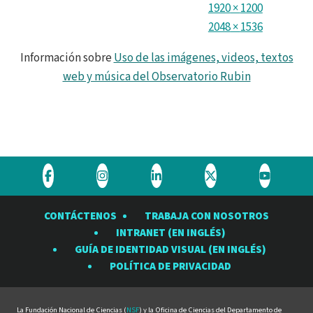
1920
×
1200
2048
×
1536
Información sobre
Uso de las imágenes, videos, textos
web y música del Observatorio Rubin
Visite
Visite
Visite
Visite
Visite
el
el
el
el
el
CONTÁCTENOS
TRABAJA CON NOSOTROS
Observatorio
Observatorio
Observatorio
Observatorio
Observat
INTRANET (EN INGLÉS)
Rubin
Rubin
Rubin
Rubin
Rubin
GUÍA DE IDENTIDAD VISUAL (EN INGLÉS)
en
en
en
en
en
POLÍTICA DE PRIVACIDAD
Facebook
Instagram
LinkedIn
Twitter
YouTube
La Fundación Nacional de Ciencias (
NSF
) y la Oficina de Ciencias del Departamento de