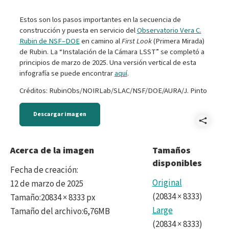
Estos son los pasos importantes en la secuencia de
construcción y puesta en servicio del
Observatorio Vera C.
Rubin de NSF–DOE
en camino al
First Look
(Primera Mirada)
de Rubin. La “Instalación de la Cámara LSST” se completó a
principios de marzo de 2025. Una versión vertical de esta
infografía se puede encontrar
aquí
.
Créditos: RubinObs/NOIRLab/SLAC/NSF/DOE/AURA/J. Pinto
Descargar imagen
Comp
Gráf
Acerca de la imagen
Tamaños
disponibles
de
Fecha de creación
:
la
Original
12 de marzo de 2025
(
20834
×
8333
)
Tamaño
:
20834 × 8333 px
secu
Large
Tamaño del archivo
:
6,76MB
de
(
20834
×
8333
)