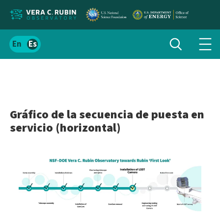
Localizar
Alternar
Español
Alte
búsqueda
el
men
contenido
de
del
nav
sitio
Gráfico de la secuencia de puesta en
servicio (horizontal)