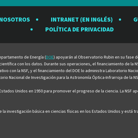
el
el
el
el
el
Observatorio
Observatorio
Observator
Observat
Observ
 NOSOTROS
INTRANET (EN INGLÉS)
G
Rubin
Rubin
Rubin
Rubin
Rubin
POLÍTICA DE PRIVACIDAD
en
en
en
en
en
Facebook
Instagram
LinkedIn
Twitter
YouTu
 Departamento de Energía (
DOE
) apoyarán al Observatorio Rubin en su fase 
entífica con los datos. Durante sus operaciones, el financiamiento de la NS
rativo con la NSF, y el financiamiento del DOE lo administra Laboratorio Nac
rio Nacional de Investigación para la Astronomía Óptica-Infrarroja de la NS
stados Unidos en 1950 para promover el progreso de la ciencia. La NSF apo
e la investigación básica en ciencias físicas en los Estados Unidos y está 