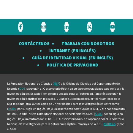
Visite
Visite
Visite
Visite
Visite
el
el
el
el
el
CONTÁCTENOS
TRABAJA CON NOSOTROS
Observatorio
Observatorio
Observatorio
Observatorio
Observat
INTRANET (EN INGLÉS)
Rubin
Rubin
Rubin
Rubin
Rubin
GUÍA DE IDENTIDAD VISUAL (EN INGLÉS)
en
en
en
en
en
POLÍTICA DE PRIVACIDAD
Facebook
Instagram
LinkedIn
Twitter
YouTube
La Fundación Nacional de Ciencias (
NSF
) y la Oficina de Ciencias del Departamento de
Energía (
DOE
) apoyarán al Observatorio Rubin en su fase de operaciones para conducir la
Investigación del Espacio-Tiempo como Legado para la Posteridad. También apoyarán la
investigación científica con los datos. Durante sus operaciones, el financiamiento de la
NSF lo administra la Asociación de Universidades para la Investigación en Astronomía
(
AURA
, por su sigla en inglés) bajo un acuerdo colaborativo con la NSF, y el financiamiento
del DOE lo administra Laboratorio Nacional de Aceleradores SLAC (
SLAC
, por su sigla en
inglés), bajo un contrato con el DOE. El Observatorio Rubin es operado por el Laboratorio
Nacional de Investigación para la Astronomía Óptica-Infrarroja de la NSF (
NOIRLab
) y por
el SLAC.