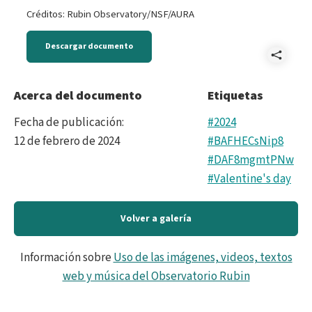
Créditos: Rubin Observatory/NSF/AURA
Descargar documento
Comp
2024
Acerca del documento
Etiquetas
Vale
Fecha de publicación
:
#2024
Day
12 de febrero de 2024
#BAFHECsNip8
#DAF8mgmtPNw
prin
#Valentine's day
ES.p
Volver a galería
Información sobre
Uso de las imágenes, videos, textos
web y música del Observatorio Rubin