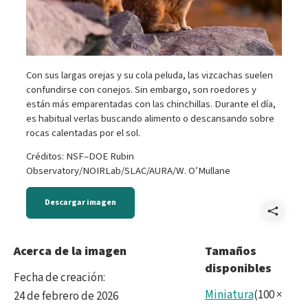
Con sus largas orejas y su cola peluda, las vizcachas suelen
confundirse con conejos. Sin embargo, son roedores y
están más emparentadas con las chinchillas. Durante el día,
es habitual verlas buscando alimento o descansando sobre
rocas calentadas por el sol.
Créditos: NSF–DOE Rubin
Observatory/NOIRLab/SLAC/AURA/W. O’Mullane
Descargar imagen
Comp
Wild
Acerca de la imagen
Tamaños
disponibles
Fecha de creación
:
Miniatura
(
100
×
24 de febrero de 2026