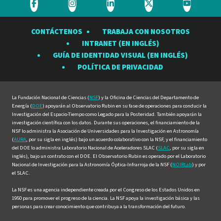
Visite
Visite
Visite
Visite
Visite
el
el
el
el
el
CONTÁCTENOS
TRABAJA CON NOSOTROS
Observatorio
Observatorio
Observatorio
Observatorio
Observat
INTRANET (EN INGLÉS)
Rubin
Rubin
Rubin
Rubin
Rubin
GUÍA DE IDENTIDAD VISUAL (EN INGLÉS)
en
en
en
en
en
POLÍTICA DE PRIVACIDAD
Facebook
Instagram
LinkedIn
Twitter
YouTube
La Fundación Nacional de Ciencias (
NSF
) y la Oficina de Ciencias del Departamento de
Energía (
DOE
) apoyarán al Observatorio Rubin en su fase de operaciones para conducir la
Investigación del Espacio-Tiempo como Legado para la Posteridad. También apoyarán la
investigación científica con los datos. Durante sus operaciones, el financiamiento de la
NSF lo administra la Asociación de Universidades para la Investigación en Astronomía
(
AURA
, por su sigla en inglés) bajo un acuerdo colaborativo con la NSF, y el financiamiento
del DOE lo administra Laboratorio Nacional de Aceleradores SLAC (
SLAC
, por su sigla en
inglés), bajo un contrato con el DOE. El Observatorio Rubin es operado por el Laboratorio
Nacional de Investigación para la Astronomía Óptica-Infrarroja de la NSF (
NOIRLab
) y por
el SLAC.
La NSF es una agencia independiente creada por el Congreso de los Estados Unidos en
1950 para promover el progreso de la ciencia. La NSF apoya la investigación básica y las
personas para crear conocimiento que contribuya a la transformación del futuro.