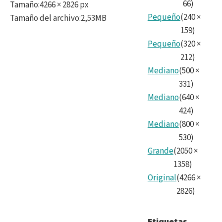
66
)
Tamaño
:
4266 × 2826 px
Pequeño
(
240
×
Tamaño del archivo
:
2,53MB
159
)
Pequeño
(
320
×
212
)
Mediano
(
500
×
331
)
Mediano
(
640
×
424
)
Mediano
(
800
×
530
)
Grande
(
2050
×
1358
)
Original
(
4266
×
2826
)
Etiquetas