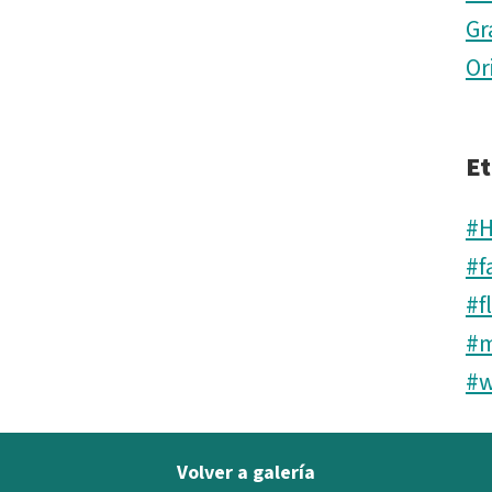
Gr
Or
Et
#H
#f
#f
#m
#w
Volver a galería