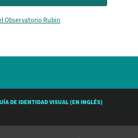
el Observatorio Rubin
io
orio
atorio
UÍA DE IDENTIDAD VISUAL (EN INGLÉS)
be