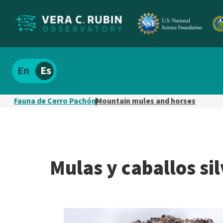
Localizar
Español
el
contenido
Fauna de Cerro Pachón
Mountain mules and horses
del
sitio
Mulas y caballos si