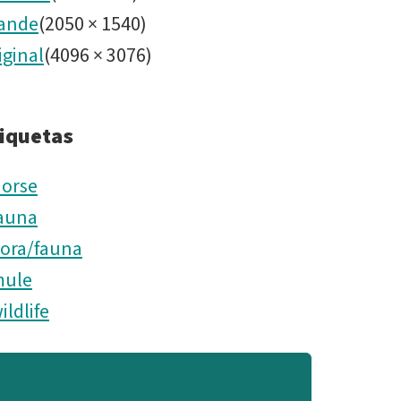
ande
(
2050
×
1540
)
iginal
(
4096
×
3076
)
iquetas
orse
auna
lora/fauna
ule
ildlife