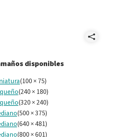
Compart
Wildlif
amaños disponibles
niatura
(
100
×
75
)
queño
(
240
×
180
)
queño
(
320
×
240
)
diano
(
500
×
375
)
diano
(
640
×
481
)
diano
(
800
×
601
)