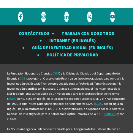
Visite
Visite
Visite
Visite
Visite
el
el
el
el
el
CONTÁCTENOS
TRABAJA CON NOSOTROS
Observatorio
Observatorio
Observatorio
Observatorio
Observat
INTRANET (EN INGLÉS)
Rubin
Rubin
Rubin
Rubin
Rubin
GUÍA DE IDENTIDAD VISUAL (EN INGLÉS)
en
en
en
en
en
POLÍTICA DE PRIVACIDAD
Facebook
Instagram
LinkedIn
Twitter
YouTube
La Fundación Nacional de Ciencias (
NSF
) y la Oficina de Ciencias del Departamento de
Energía (
DOE
) apoyarán al Observatorio Rubin en su fase de operaciones para conducir la
Investigación del Espacio-Tiempo como Legado para la Posteridad. También apoyarán la
investigación científica con los datos. Durante sus operaciones, el financiamiento de la
NSF lo administra la Asociación de Universidades para la Investigación en Astronomía
(
AURA
, por su sigla en inglés) bajo un acuerdo colaborativo con la NSF, y el financiamiento
del DOE lo administra Laboratorio Nacional de Aceleradores SLAC (
SLAC
, por su sigla en
inglés), bajo un contrato con el DOE. El Observatorio Rubin es operado por el Laboratorio
Nacional de Investigación para la Astronomía Óptica-Infrarroja de la NSF (
NOIRLab
) y por
el SLAC.
La NSF es una agencia independiente creada por el Congreso de los Estados Unidos en