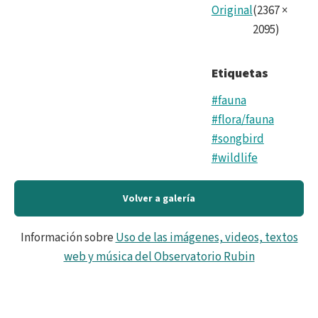
Original
(
2367
×
2095
)
Etiquetas
#fauna
#flora/fauna
#songbird
#wildlife
Volver a galería
Información sobre
Uso de las imágenes, videos, textos
web y música del Observatorio Rubin