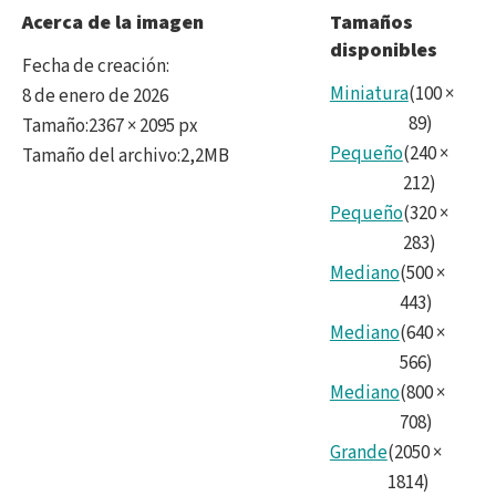
Wild
Acerca de la imagen
Tamaños
disponibles
Fecha de creación
:
Miniatura
(
100
×
8 de enero de 2026
89
)
Tamaño
:
2367 × 2095 px
Pequeño
(
240
×
Tamaño del archivo
:
2,2MB
212
)
Pequeño
(
320
×
283
)
Mediano
(
500
×
443
)
Mediano
(
640
×
566
)
Mediano
(
800
×
708
)
Grande
(
2050
×
1814
)