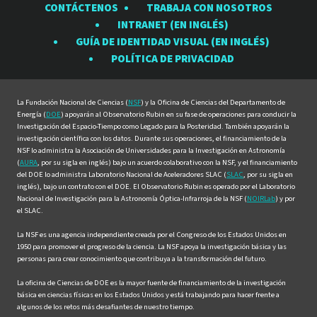
CONTÁCTENOS
TRABAJA CON NOSOTROS
Observatorio
Observatorio
Observatorio
Observatorio
Observat
INTRANET (EN INGLÉS)
Rubin
Rubin
Rubin
Rubin
Rubin
GUÍA DE IDENTIDAD VISUAL (EN INGLÉS)
en
en
en
en
en
POLÍTICA DE PRIVACIDAD
Facebook
Instagram
LinkedIn
Twitter
YouTube
La Fundación Nacional de Ciencias (
NSF
) y la Oficina de Ciencias del Departamento de
Energía (
DOE
) apoyarán al Observatorio Rubin en su fase de operaciones para conducir la
Investigación del Espacio-Tiempo como Legado para la Posteridad. También apoyarán la
investigación científica con los datos. Durante sus operaciones, el financiamiento de la
NSF lo administra la Asociación de Universidades para la Investigación en Astronomía
(
AURA
, por su sigla en inglés) bajo un acuerdo colaborativo con la NSF, y el financiamiento
del DOE lo administra Laboratorio Nacional de Aceleradores SLAC (
SLAC
, por su sigla en
inglés), bajo un contrato con el DOE. El Observatorio Rubin es operado por el Laboratorio
Nacional de Investigación para la Astronomía Óptica-Infrarroja de la NSF (
NOIRLab
) y por
el SLAC.
La NSF es una agencia independiente creada por el Congreso de los Estados Unidos en
1950 para promover el progreso de la ciencia. La NSF apoya la investigación básica y las
personas para crear conocimiento que contribuya a la transformación del futuro.
La oficina de Ciencias de DOE es la mayor fuente de financiamiento de la investigación
básica en ciencias físicas en los Estados Unidos y está trabajando para hacer frente a
algunos de los retos más desafiantes de nuestro tiempo.