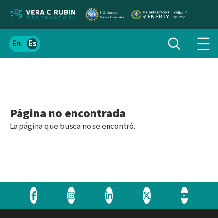
Localizar
Alternar
Español
Alte
búsqueda
el
men
contenido
de
del
nav
sitio
Página no encontrada
La página que busca no se encontró.
Visite
Visite
Visite
Visite
Visite
el
el
el
el
el