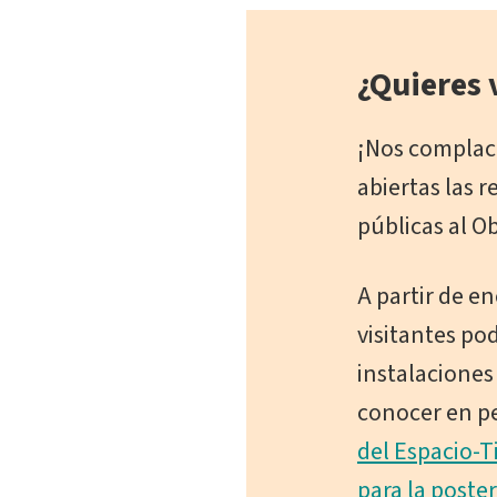
¿Quieres 
¡Nos complac
abiertas las r
públicas al O
A partir de en
visitantes po
instalaciones
conocer en p
del Espacio-
para la poste