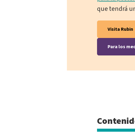
que tendrá u
Visita Rubin
Para los me
Contenid