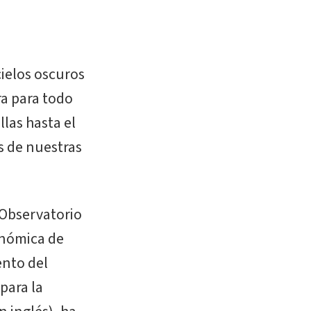
cielos oscuros
ra para todo
llas hasta el
s de nuestras
 Observatorio
onómica de
ento del
para la