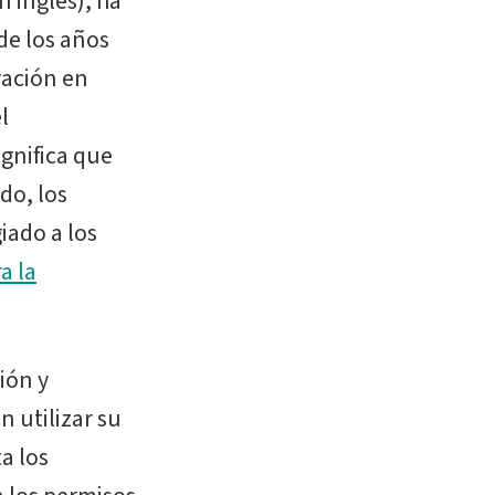
n inglés), ha
de los años
vación en
l
ignifica que
do, los
iado a los
a la
ión y
n utilizar su
a los