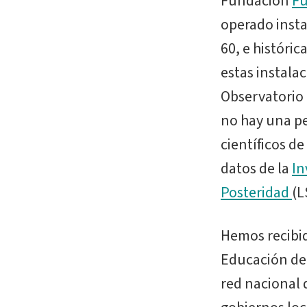
Fundación
Fu
operado insta
60, e históri
estas instalac
Observatorio 
no hay una p
científicos de
datos de la
In
Posteridad
(L
Hemos recibid
Educación de 
red nacional d