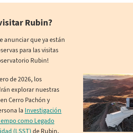
visitar Rubin?
e anunciar que ya están
eservas para las visitas
bservatorio Rubin!
ero de 2026, los
drán explorar nuestras
 en Cerro Pachón y
ersona la
Investigación
Tiempo como Legado
ridad (LSST)
de Rubin,