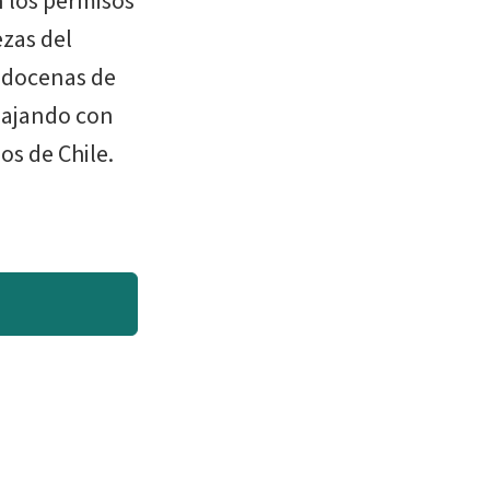
 los permisos
ezas del
 docenas de
bajando con
s de Chile.