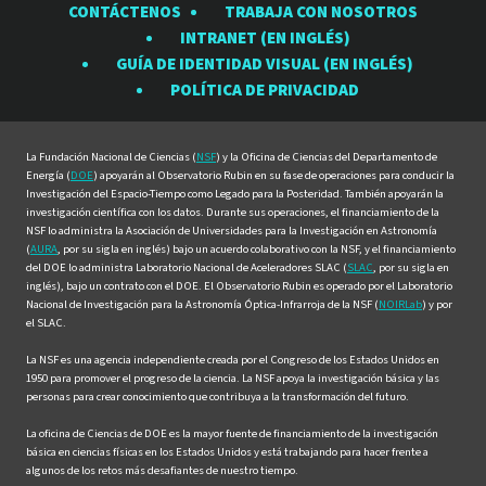
CONTÁCTENOS
TRABAJA CON NOSOTROS
Observatorio
Observatorio
Observatorio
Observatorio
Observat
INTRANET (EN INGLÉS)
Rubin
Rubin
Rubin
Rubin
Rubin
GUÍA DE IDENTIDAD VISUAL (EN INGLÉS)
en
en
en
en
en
POLÍTICA DE PRIVACIDAD
Facebook
Instagram
LinkedIn
Twitter
YouTube
La Fundación Nacional de Ciencias (
NSF
) y la Oficina de Ciencias del Departamento de
Energía (
DOE
) apoyarán al Observatorio Rubin en su fase de operaciones para conducir la
Investigación del Espacio-Tiempo como Legado para la Posteridad. También apoyarán la
investigación científica con los datos. Durante sus operaciones, el financiamiento de la
NSF lo administra la Asociación de Universidades para la Investigación en Astronomía
(
AURA
, por su sigla en inglés) bajo un acuerdo colaborativo con la NSF, y el financiamiento
del DOE lo administra Laboratorio Nacional de Aceleradores SLAC (
SLAC
, por su sigla en
inglés), bajo un contrato con el DOE. El Observatorio Rubin es operado por el Laboratorio
Nacional de Investigación para la Astronomía Óptica-Infrarroja de la NSF (
NOIRLab
) y por
el SLAC.
La NSF es una agencia independiente creada por el Congreso de los Estados Unidos en
1950 para promover el progreso de la ciencia. La NSF apoya la investigación básica y las
personas para crear conocimiento que contribuya a la transformación del futuro.
La oficina de Ciencias de DOE es la mayor fuente de financiamiento de la investigación
básica en ciencias físicas en los Estados Unidos y está trabajando para hacer frente a
algunos de los retos más desafiantes de nuestro tiempo.