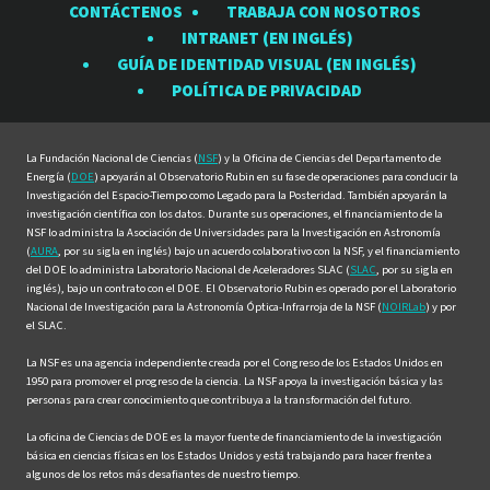
CONTÁCTENOS
TRABAJA CON NOSOTROS
Observatorio
Observatorio
Observatorio
Observatorio
Observat
INTRANET (EN INGLÉS)
Rubin
Rubin
Rubin
Rubin
Rubin
GUÍA DE IDENTIDAD VISUAL (EN INGLÉS)
en
en
en
en
en
POLÍTICA DE PRIVACIDAD
Facebook
Instagram
LinkedIn
Twitter
YouTube
La Fundación Nacional de Ciencias (
NSF
) y la Oficina de Ciencias del Departamento de
Energía (
DOE
) apoyarán al Observatorio Rubin en su fase de operaciones para conducir la
Investigación del Espacio-Tiempo como Legado para la Posteridad. También apoyarán la
investigación científica con los datos. Durante sus operaciones, el financiamiento de la
NSF lo administra la Asociación de Universidades para la Investigación en Astronomía
(
AURA
, por su sigla en inglés) bajo un acuerdo colaborativo con la NSF, y el financiamiento
del DOE lo administra Laboratorio Nacional de Aceleradores SLAC (
SLAC
, por su sigla en
inglés), bajo un contrato con el DOE. El Observatorio Rubin es operado por el Laboratorio
Nacional de Investigación para la Astronomía Óptica-Infrarroja de la NSF (
NOIRLab
) y por
el SLAC.
La NSF es una agencia independiente creada por el Congreso de los Estados Unidos en
1950 para promover el progreso de la ciencia. La NSF apoya la investigación básica y las
personas para crear conocimiento que contribuya a la transformación del futuro.
La oficina de Ciencias de DOE es la mayor fuente de financiamiento de la investigación
básica en ciencias físicas en los Estados Unidos y está trabajando para hacer frente a
algunos de los retos más desafiantes de nuestro tiempo.