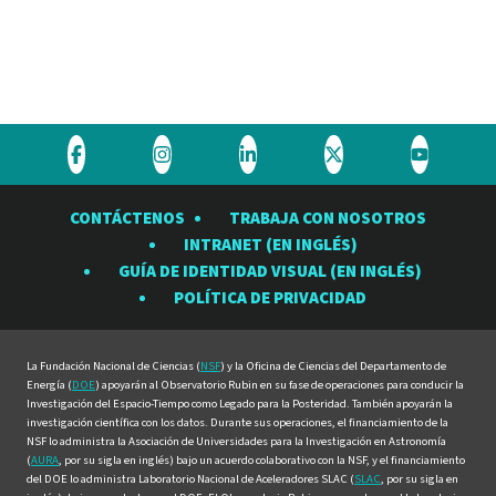
Visite
Visite
Visite
Visite
Visite
el
el
el
el
el
CONTÁCTENOS
TRABAJA CON NOSOTROS
Observatorio
Observatorio
Observatorio
Observatorio
Observat
INTRANET (EN INGLÉS)
Rubin
Rubin
Rubin
Rubin
Rubin
GUÍA DE IDENTIDAD VISUAL (EN INGLÉS)
en
en
en
en
en
POLÍTICA DE PRIVACIDAD
Facebook
Instagram
LinkedIn
Twitter
YouTube
La Fundación Nacional de Ciencias (
NSF
) y la Oficina de Ciencias del Departamento de
Energía (
DOE
) apoyarán al Observatorio Rubin en su fase de operaciones para conducir la
Investigación del Espacio-Tiempo como Legado para la Posteridad. También apoyarán la
investigación científica con los datos. Durante sus operaciones, el financiamiento de la
NSF lo administra la Asociación de Universidades para la Investigación en Astronomía
(
AURA
, por su sigla en inglés) bajo un acuerdo colaborativo con la NSF, y el financiamiento
del DOE lo administra Laboratorio Nacional de Aceleradores SLAC (
SLAC
, por su sigla en