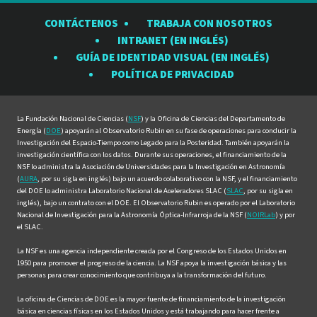
el
el
el
el
el
CONTÁCTENOS
TRABAJA CON NOSOTROS
Observatorio
Observatorio
Observatorio
Observatorio
Observat
INTRANET (EN INGLÉS)
Rubin
Rubin
Rubin
Rubin
Rubin
GUÍA DE IDENTIDAD VISUAL (EN INGLÉS)
en
en
en
en
en
POLÍTICA DE PRIVACIDAD
Facebook
Instagram
LinkedIn
Twitter
YouTube
La Fundación Nacional de Ciencias (
NSF
) y la Oficina de Ciencias del Departamento de
Energía (
DOE
) apoyarán al Observatorio Rubin en su fase de operaciones para conducir la
Investigación del Espacio-Tiempo como Legado para la Posteridad. También apoyarán la
investigación científica con los datos. Durante sus operaciones, el financiamiento de la
NSF lo administra la Asociación de Universidades para la Investigación en Astronomía
(
AURA
, por su sigla en inglés) bajo un acuerdo colaborativo con la NSF, y el financiamiento
del DOE lo administra Laboratorio Nacional de Aceleradores SLAC (
SLAC
, por su sigla en
inglés), bajo un contrato con el DOE. El Observatorio Rubin es operado por el Laboratorio
Nacional de Investigación para la Astronomía Óptica-Infrarroja de la NSF (
NOIRLab
) y por
el SLAC.
La NSF es una agencia independiente creada por el Congreso de los Estados Unidos en
1950 para promover el progreso de la ciencia. La NSF apoya la investigación básica y las
personas para crear conocimiento que contribuya a la transformación del futuro.
La oficina de Ciencias de DOE es la mayor fuente de financiamiento de la investigación
básica en ciencias físicas en los Estados Unidos y está trabajando para hacer frente a